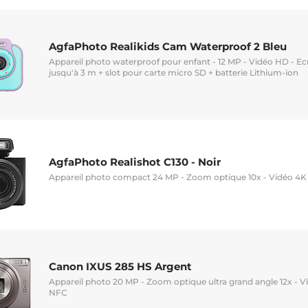
AgfaPhoto Realikids Cam Waterproof 2 Bleu
Appareil photo waterproof pour enfant - 12 MP - Vidéo HD - Ec
jusqu'à 3 m + slot pour carte micro SD + batterie Lithium-ion
AgfaPhoto Realishot C130 - Noir
Appareil photo compact 24 MP - Zoom optique 10x - Vidéo 4K 
Canon IXUS 285 HS Argent
Appareil photo 20 MP - Zoom optique ultra grand angle 12x - Vi
NFC