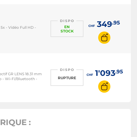
DISPO
349
.95
CHF
EN
x - Vidéo Full HD -
STOCK
DISPO
1'093
.95
ectif GR LENS 18.31 mm
CHF
RUPTURE
o - Wi-Fi/Bluetooth -
IQUE :