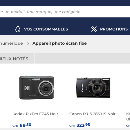
VOS CONSOMMABLES
PROMOTIONS
 numérique
Appareil photo écran fixe
MIEUX NOTÉS
Kodak PixPro FZ45 Noir
Canon IXUS 285 HS Noir
K
B
.50
.95
88
322
CHF
CHF
C