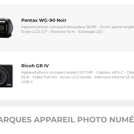
Pentax WG-90 Noir
Appareil photo compact baroudeur 16 MP - Zoom grand-angle 5
Ecran LCD 2.7" - Étanche 14 m - Eclairage LED
Ricoh GR IV
Appareil photo compact expert 25.7 MP - Capteur APS-C - Obj
f/2.8 - Vidéo Full HD - Ecran LCD tactile - Mémoire interne 53 G
USB-C
ARQUES APPAREIL PHOTO NUMÉR