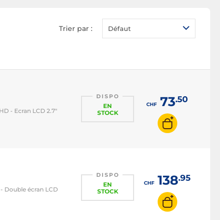
Appareil photo écran
orientable
Trier par :
Défaut
DISPO
73
.50
CHF
EN
HD - Ecran LCD 2.7"
STOCK
DISPO
138
.95
CHF
EN
 - Double écran LCD
STOCK