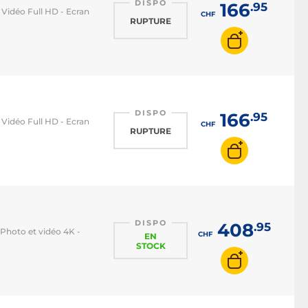
DISPO
166
.95
Vidéo Full HD - Ecran
CHF
RUPTURE
DISPO
166
.95
Vidéo Full HD - Ecran
CHF
RUPTURE
DISPO
408
.95
 Photo et vidéo 4K -
CHF
EN
STOCK