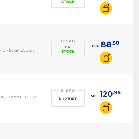
STOCK
DISPO
88
.50
CHF
EN
HD - Ecran LCD 2.7"
STOCK
DISPO
120
.95
CHF
HD - Ecran LCD 2.7"
RUPTURE