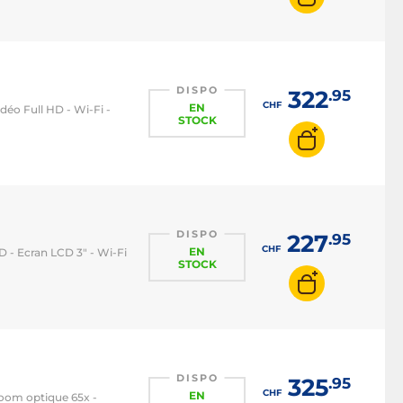
DISPO
322
.95
CHF
EN
déo Full HD - Wi-Fi -
STOCK
DISPO
227
.95
CHF
EN
D - Ecran LCD 3" - Wi-Fi
STOCK
DISPO
325
.95
CHF
EN
Zoom optique 65x -