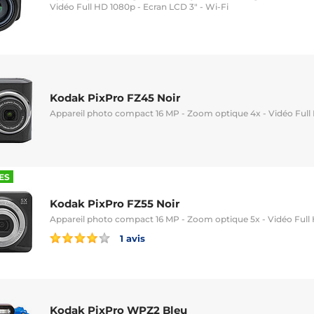
Vidéo Full HD 1080p - Ecran LCD 3" - Wi-Fi
Kodak PixPro FZ45 Noir
Appareil photo compact 16 MP - Zoom optique 4x - Vidéo Full 
ES
Kodak PixPro FZ55 Noir
Appareil photo compact 16 MP - Zoom optique 5x - Vidéo Full 
1 avis
Kodak PixPro WPZ2 Bleu