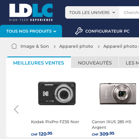
TOUS LES UNIVERS
CONFIGURATEUR PC
TOUS NOS PRODUITS
Image & Son
Appareil photo
Appareil photo
MEILLEURES VENTES
NOUVEAUTÉS
LES 
 AZ653
Kodak PixPro FZ55 Noir
Canon IXUS 285 HS
ir
Argent
.95
.95
120
309
CHF
CHF