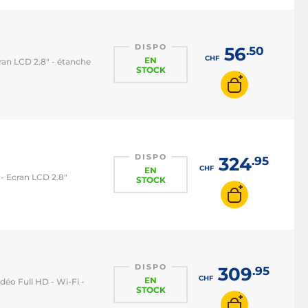
DISPO
56
.50
CHF
EN
ran LCD 2.8" - étanche
STOCK
DISPO
324
.95
CHF
EN
- Ecran LCD 2.8"
STOCK
DISPO
309
.95
CHF
EN
déo Full HD - Wi-Fi -
STOCK