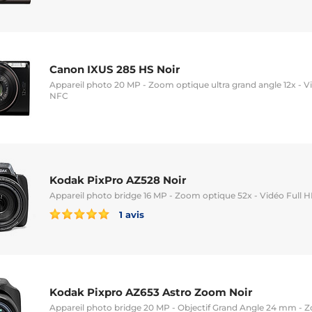
Canon IXUS 285 HS Noir
Appareil photo 20 MP - Zoom optique ultra grand angle 12x - Vi
NFC
Kodak PixPro AZ528 Noir
Appareil photo bridge 16 MP - Zoom optique 52x - Vidéo Full H
1 avis
Kodak Pixpro AZ653 Astro Zoom Noir
Appareil photo bridge 20 MP - Objectif Grand Angle 24 mm - 