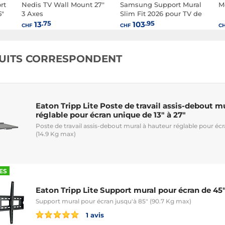
rt
Nedis TV Wall Mount 27"
Samsung Support Mural
M
5"
3 Axes
Slim Fit 2026 pour TV de
43" à 85" (WMN-
.75
.95
13
103
CHF
CHF
C
H50EB/XC) - Noir
UITS CORRESPONDENT
Eaton Tripp Lite Poste de travail assis-debout m
réglable pour écran unique de 13" à 27"
Poste de travail assis-debout mural à hauteur réglable pour éc
(14.9 Kg max)
ES
Eaton Tripp Lite Support mural pour écran de 45"
Support mural pour écran jusqu'à 85" (90.7 Kg max)
1 avis