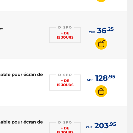
DISPO
36
.25
7"
CHF
+ DE
15 JOURS
nable pour écran de
DISPO
128
.95
CHF
+ DE
15 JOURS
nable pour écran de
DISPO
203
.95
CHF
+ DE
15 JOURS