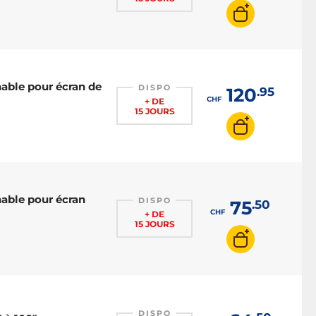
nable pour écran de
DISPO
120
.95
CHF
+ DE
15 JOURS
nable pour écran
DISPO
75
.50
CHF
+ DE
15 JOURS
DISPO