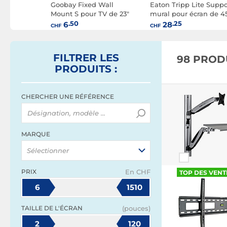
rt TVM
Goobay Fixed Wall
Eaton Tripp Lite Suppo
Mount S pour TV de 23"
mural pour écran de 4
à 42"
à 85"
.50
.25
6
28
CHF
CHF
FILTRER
LES
98 PROD
PRODUITS
:
CHERCHER UNE RÉFÉRENCE
MARQUE
Sélectionner
PRIX
En CHF
TOP DES VENT
6
1510
TAILLE DE L'ÉCRAN
(pouces)
2
120