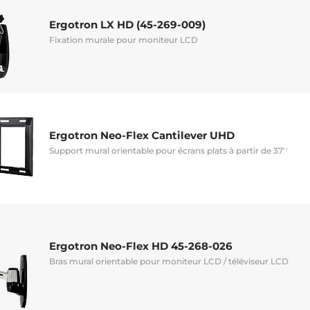
Ergotron LX HD (45-269-009)
Fixation murale pour moniteur LCD
Ergotron Neo-Flex Cantilever UHD
Support mural orientable pour écrans plats à partir de 37''
Ergotron Neo-Flex HD 45-268-026
Bras mural orientable pour moniteur LCD / téléviseur LCD