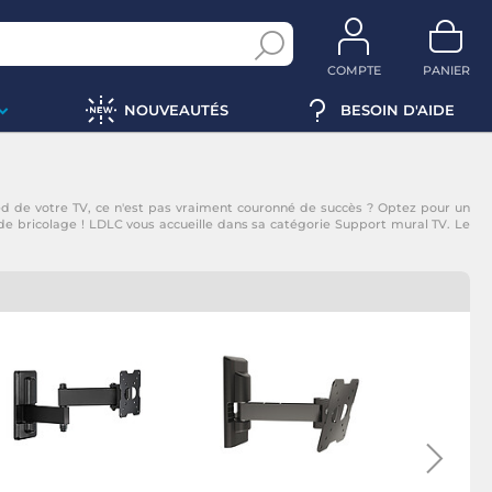
COMPTE
PANIER
NOUVEAUTÉS
BESOIN D'AIDE
pied de votre TV, ce n'est pas vraiment couronné de succès ? Optez pour un
 bricolage ! LDLC vous accueille dans sa catégorie Support mural TV. Le