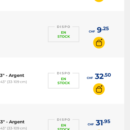
DISPO
9
.25
CHF
EN
STOCK
DISPO
32
.50
3" - Argent
CHF
EN
-43" (33-109 cm)
STOCK
DISPO
31
.95
3" - Argent
CHF
EN
-43" (33-109 cm)
STOCK