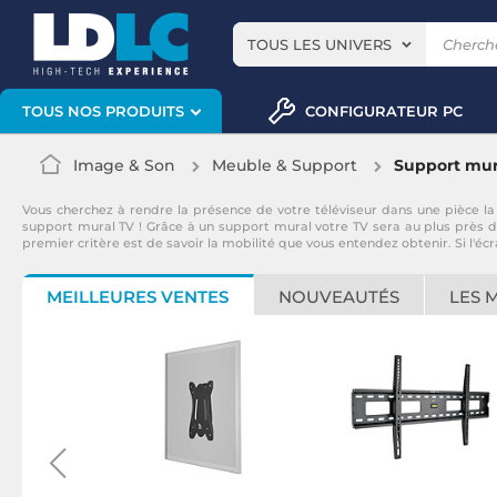
TOUS LES UNIVERS
CONFIGURATEUR PC
TOUS NOS PRODUITS
Image & Son
Meuble & Support
Support mur
Vous cherchez à rendre la présence de votre téléviseur dans une pièce la
support mural TV ! Grâce à un support mural votre TV sera au plus près
premier critère est de savoir la mobilité que vous entendez obtenir. Si l'é
MEILLEURES VENTES
NOUVEAUTÉS
LES 