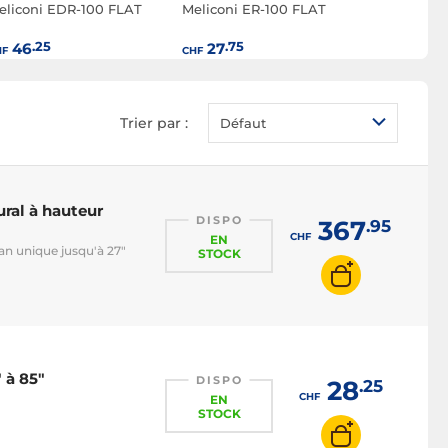
eliconi EDR-100 FLAT
Meliconi ER-100 FLAT
Goobay Ad
VESA M po
32"
.25
.75
.25
46
27
9
HF
CHF
CHF
Trier par :
Défaut
ural à hauteur
DISPO
367
.95
CHF
EN
ran unique jusqu'à 27"
STOCK
 à 85"
DISPO
28
.25
CHF
EN
STOCK