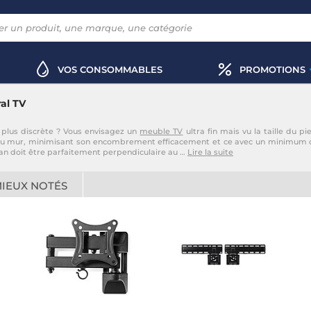
VOS CONSOMMABLES
PROMOTIONS
al TV
 plus discrète ? Vous envisagez un
meuble TV
ultra fin mais vu la taille du 
 du mur, minimisant son encombrement efficacement et ce avec un minimum de
cran doit être parfaitement perpendiculaire au
…
Lire la suite
MIEUX NOTÉS