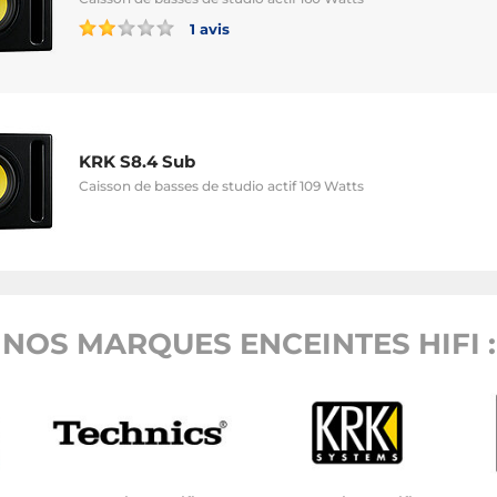
1 avis
KRK S8.4 Sub
Caisson de basses de studio actif 109 Watts
NOS MARQUES ENCEINTES HIFI :