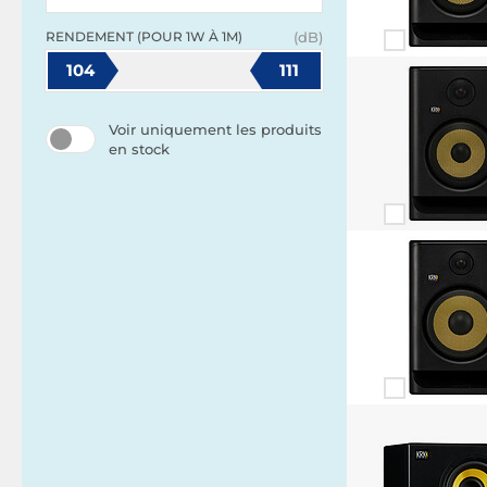
RENDEMENT (POUR 1W À 1M)
(dB)
104
111
Voir uniquement les produits
en stock