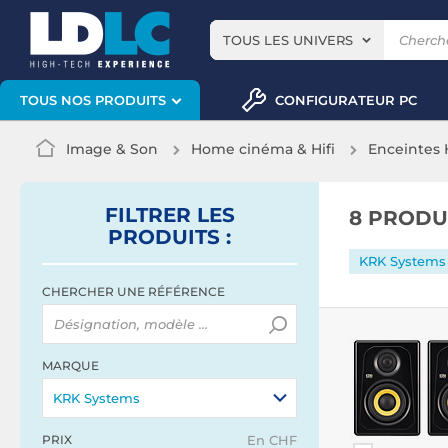
TOUS LES UNIVERS
CONFIGURATEUR PC
TOUS NOS PRODUITS
Image & Son
Home cinéma & Hifi
Enceintes H
FILTRER
LES
8 PRODU
PRODUITS
:
KRK Systems
CHERCHER UNE RÉFÉRENCE
MARQUE
KRK Systems
PRIX
En CHF