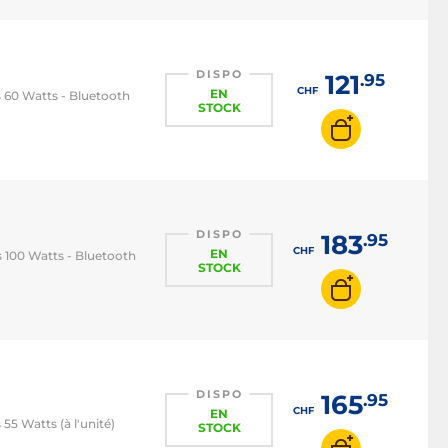
Caisson de basses
DISPO
121
.95
CHF
EN
s 60 Watts - Bluetooth
STOCK
DISPO
183
.95
CHF
EN
s 100 Watts - Bluetooth
STOCK
DISPO
165
.95
CHF
EN
55 Watts (à l'unité)
STOCK