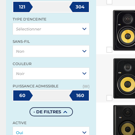
121
304
TYPE D'ENCEINTE
Sélectionner
SANS-FIL
Non
COULEUR
Noir
PUISSANCE ADMISSIBLE
(W)
60
160
- DE FILTRES
ACTIVE
Oui