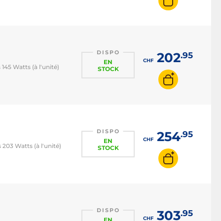
DISPO
202
.95
CHF
EN
145 Watts (à l'unité)
STOCK
DISPO
254
.95
CHF
EN
 203 Watts (à l'unité)
STOCK
DISPO
303
.95
CHF
EN