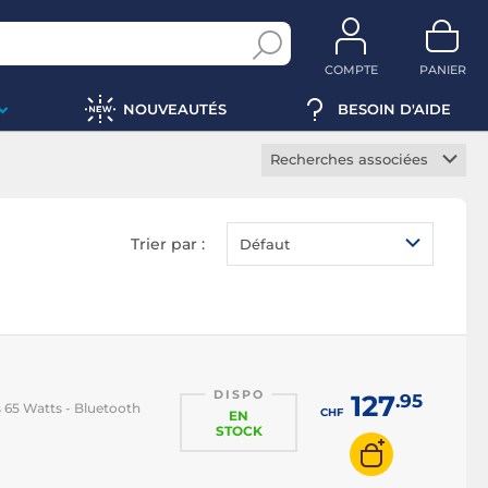
COMPTE
PANIER
NOUVEAUTÉS
BESOIN D'AIDE
Recherches associées
Enceinte home cinema
Enceinte bibliothèque
Trier par :
Défaut
Enceinte colonne
Enceinte encastrable
Enceinte centrale
Enceinte Surround
DISPO
Enceinte d'élévation
127
.95
s 65 Watts - Bluetooth
CHF
EN
Enceinte monitoring
STOCK
Enceinte d'extérieur