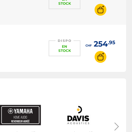
STOCK
DISPO
254
.95
CHF
EN
STOCK
Encei
Au