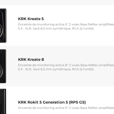
KRK Kreate 5
Enceinte de monitoring active 5" 2 voies Bass Reflex amplifiée
5.3 - XLR, Jack 6,3 mm symétrique, RCA (à l'unité)
KRK Kreate 8
Enceinte de monitoring active 8" 2 voies Bass Reflex amplifiée
5.3 - XLR, Jack 6,3 mm symétrique, RCA (à l'unité)
KRK Rokit 5 Generation 5 (RP5 G5)
Enceinte de monitoring active 5" 2 voies Bass Reflex amplifiées 