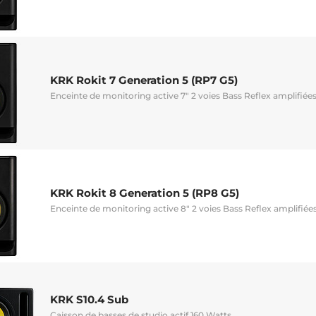
KRK Rokit 7 Generation 5 (RP7 G5)
Enceinte de monitoring active 7" 2 voies Bass Reflex amplifiées 
KRK Rokit 8 Generation 5 (RP8 G5)
Enceinte de monitoring active 8" 2 voies Bass Reflex amplifiées
KRK S10.4 Sub
Caisson de basses de studio actif 160 Watts