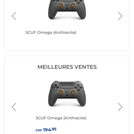
m Blue)
SCUF Omega (Anthracite)
SCUF Om
MEILLEURES VENTES
SCUF Omega (Anthracite)
SC
.95
194
CHF
CHF