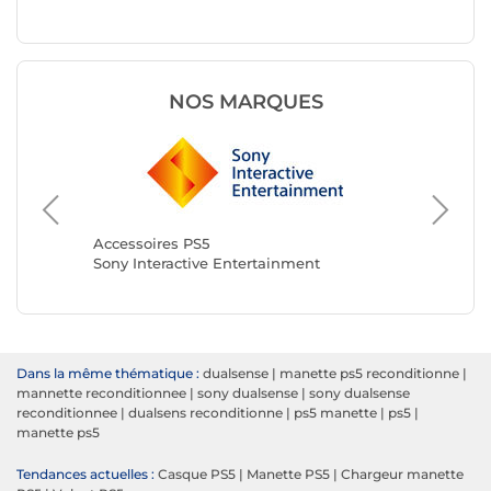
NOS MARQUES
Accesso
Razer
Accessoires PS5
Sony Interactive Entertainment
Dans la même thématique :
dualsense
|
manette ps5 reconditionne
|
mannette reconditionnee
|
sony dualsense
|
sony dualsense
reconditionnee
|
dualsens reconditionne
|
ps5 manette
|
ps5
|
manette ps5
Tendances actuelles :
Casque PS5
|
Manette PS5
|
Chargeur manette