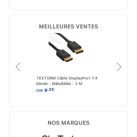
MEILLEURES VENTES
rt vers
TEXTORM Câble DisplayPort 1.4
TEXTOR
le/Mâle
blindé - Mâle/Mâle - 2 M
HDMI bl
M
.25
8
12
CHF
CHF
NOS MARQUES