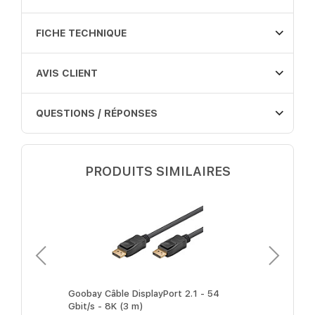
FICHE TECHNIQUE
AVIS CLIENT
QUESTIONS / RÉPONSES
PRODUITS SIMILAIRES
yPort Cable
Goobay Câble DisplayPort 2.1 - 54
Goobay Câb
Gbit/s - 8K (3 m)
Gbit/s - 8