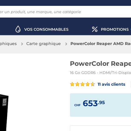
VOS CONSOMMABLES
PROMOTIONS
aphiques
Carte graphique
PowerColor Reaper AMD Ra
PowerColor Reap
16 Go GDDR6 - HDMI/Tri-Displa
11 avis clients
653
.95
CHF