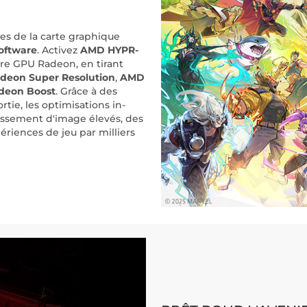
s de la carte graphique
oftware
. Activez
AMD HYPR-
otre GPU Radeon, en tirant
eon Super Resolution
,
AMD
deon Boost
. Grâce à des
ortie, les optimisations in-
issement d'image élevés, des
ériences de jeu par milliers