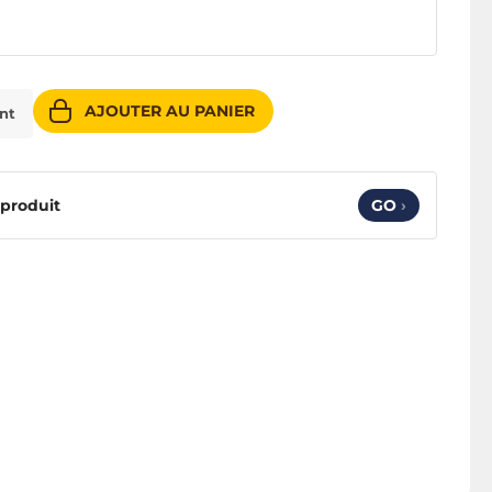
AJOUTER AU PANIER
ent
 produit
GO
›