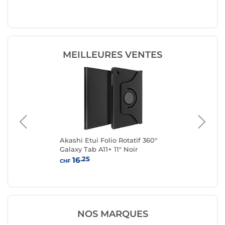
5e/6e gé
MEILLEURES VENTES
Akashi Etui Folio Rotatif 360°
Lo
ur
Galaxy Tab A11+ 11" Noir
9+
.25
16
CHF
CHF
NOS MARQUES