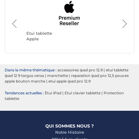
Etui tab
Samsun
Etui tablette
Apple
Dans la même thématique :
accessoires ipad pro 12.9
|
etui tablette
ipad 12 9 targus versa
|
manchette
|
reparation ipad pro 12,5 pouces
apple bouton marche
|
etui apple ipad pro 12.9
Tendances actuelles :
Étui iPad
|
Etui clavier tablette
|
Protection
tablette
QUI SOMMES NOUS ?
Notre Histoire