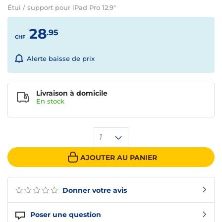
Étui / support pour iPad Pro 12.9"
28
.95
CHF
Alerte baisse de prix
Livraison à domicile
En
stock
1
AJOUTER AU PANIER
Donner votre avis
Poser une question