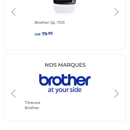
Brother QL-700
DY
.95
79
CHF
CHF
NOS MARQUES
Titreuse
DYMO
Titreuse
Brother