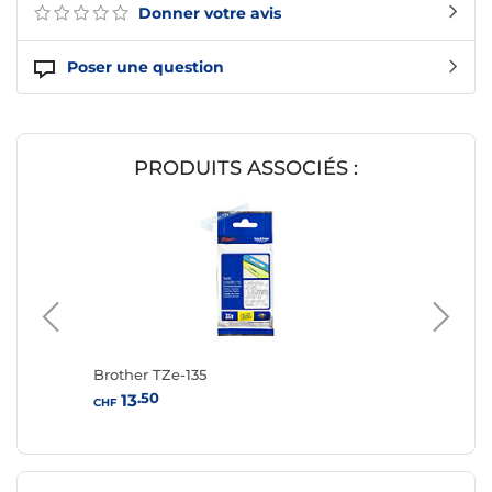
Donner votre avis
Poser une question
PRODUITS ASSOCIÉS :
Brother TZe-135
Brother
.50
.5
13
10
CHF
CHF