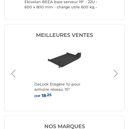
SRW9U
Ekivalan BEEA baie serveur 19" - 22U -
Eaton 
600 x 800 mm - charge utile 600 kg -
coloris noir
MEILLEURES VENTES
DeLock Etagère 1U pour
Pa
-
armoire réseau 10"
cat
se -
arm
.25
18
CHF
CHF
NOS MARQUES