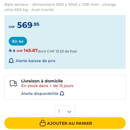
Baie serveur - dimensions 600 x 1000 x 1091 mm - charge
utile 600 kg - livré monté
569
.95
CHF
En 4x
4 x
145.87
CHF
dont
CHF
13.53 de frais
Alerte baisse de prix
Livraison à domicile
En stock dans + de
15 jours
Alerte disponibilité
1
AJOUTER AU PANIER