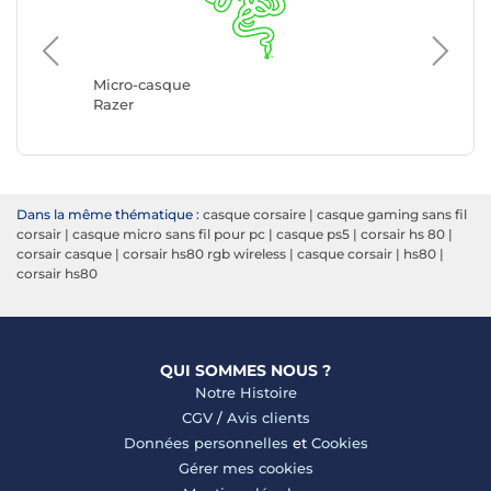
Micro-c
Logitec
Micro-casque
Razer
Dans la même thématique :
casque corsaire
|
casque gaming sans fil
corsair
|
casque micro sans fil pour pc
|
casque ps5
|
corsair hs 80
|
corsair casque
|
corsair hs80 rgb wireless
|
casque corsair
|
hs80
|
corsair hs80
QUI SOMMES NOUS ?
Notre Histoire
CGV
/
Avis clients
Données personnelles
et
Cookies
Gérer mes cookies