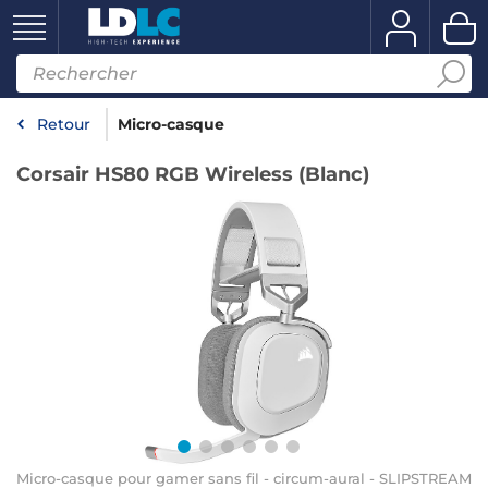
Retour
Micro-casque
Corsair HS80 RGB Wireless (Blanc)
Micro-casque pour gamer sans fil - circum-aural - SLIPSTREAM