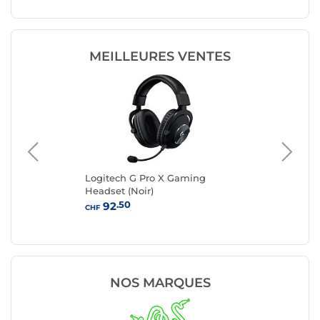
MEILLEURES VENTES
0
Logitech G Pro X Gaming
Log
Headset (Noir)
Li
(No
.50
92
CHF
CHF
NOS MARQUES