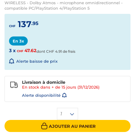
WIRELESS - Dolby Atmos - microphone omnidirectionnel -
compatible PC/PlayStation 4/PlayStation 5
137
.95
CHF
En 3x
3 x
47.62
CHF
dont
CHF
4.91 de frais
Alerte baisse de prix
Livraison à domicile
En stock dans + de
15 jours
(31/12/2026)
Alerte disponibilité
1
AJOUTER AU PANIER