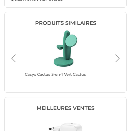
PRODUITS SIMILAIRES
re
Casyx Cactus 3-en-1 Vert Cactus
Mophie 
With US
MEILLEURES VENTES