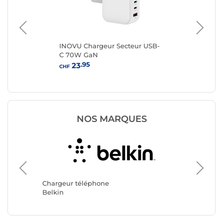
INOVU Chargeur Secteur USB-
Ap
C 70W GaN
Ad
.95
23
CHF
CHF
NOS MARQUES
Chargeu
CASYX
Chargeur téléphone
Belkin