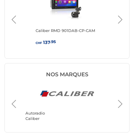
Caliber RMD 901DAB-CP-CAM
Ke
.95
137
CHF
CHF
NOS MARQUES
Autorad
Kenwoo
Autoradio
Caliber