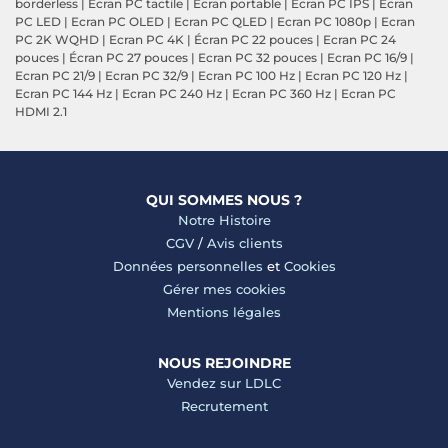
borderless
|
Ecran PC tactile
|
Ecran portable
|
Ecran PC IPS
|
Ecran
PC LED
|
Ecran PC OLED
|
Ecran PC QLED
|
Ecran PC 1080p
|
Ecran
PC 2K WQHD
|
Ecran PC 4K
|
Écran PC 22 pouces
|
Ecran PC 24
pouces
|
Écran PC 27 pouces
|
Ecran PC 32 pouces
|
Ecran PC 16/9
|
Ecran PC 21/9
|
Ecran PC 32/9
|
Ecran PC 100 Hz
|
Ecran PC 120 Hz
|
Ecran PC 144 Hz
|
Ecran PC 240 Hz
|
Ecran PC 360 Hz
|
Ecran PC
HDMI 2.1
QUI SOMMES NOUS ?
Notre Histoire
CGV
/
Avis clients
Données personnelles
et
Cookies
Gérer mes cookies
Mentions légales
NOUS REJOINDRE
Vendez sur LDLC
Recrutement