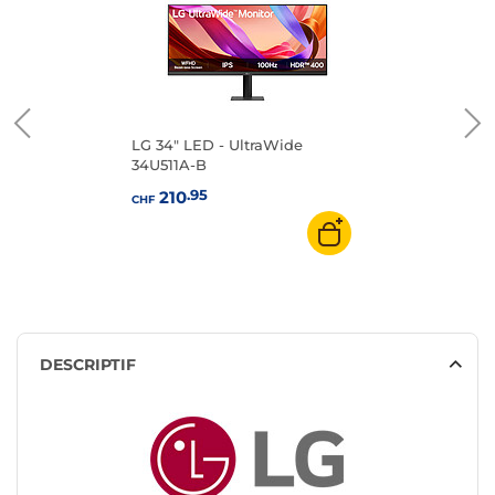
LG 34" LED - UltraWide
34U511A-B
.95
210
CHF
DESCRIPTIF