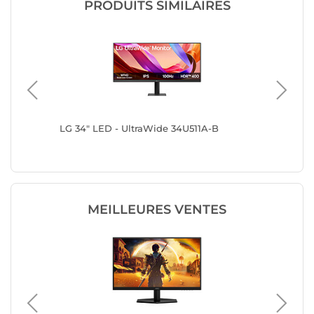
PRODUITS SIMILAIRES
LG 34" LED - UltraWide 34U511A-B
LG 29" 
MEILLEURES VENTES