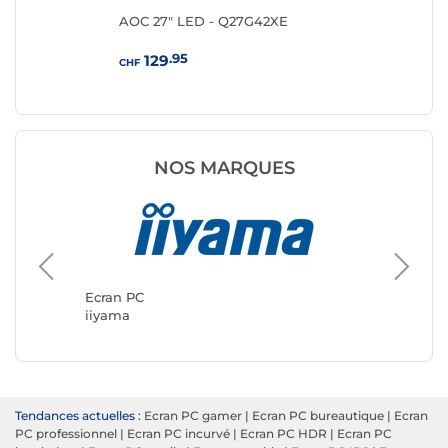
ng
AOC 27" LED - Q27G42XE
MS
.95
129
CHF
CHF
NOS MARQUES
Ecran P
ASUS
Ecran PC
iiyama
Tendances actuelles :
Ecran PC gamer
|
Ecran PC bureautique
|
Ecran
PC professionnel
|
Ecran PC incurvé
|
Ecran PC HDR
|
Ecran PC