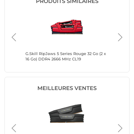
PRODUITS SIMILAIRES
2400 MHz
G.Skill RipJaws 5 Series Rouge 32 Go (2 x
Corsair 
16 Go) DDR4 2666 MHz CL19
8 Go DD
MEILLEURES VENTES