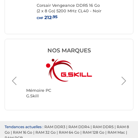
2x
Corsair Vengeance DDR5 16 Go
Kin
(2 x 8 Go) 5200 MHz CL40 - Noir
8 
.95
212
CHF
CHF
NOS MARQUES
Mémoir
Kingsto
Mémoire PC
G.Skill
Tendances actuelles :
RAM DDR3
|
RAM DDR4
|
RAM DDR5
|
RAM 8
Go
|
RAM 16 Go
|
RAM 32 Go
|
RAM 64 Go
|
RAM 128 Go
|
RAM Mac
|
RAM RGB