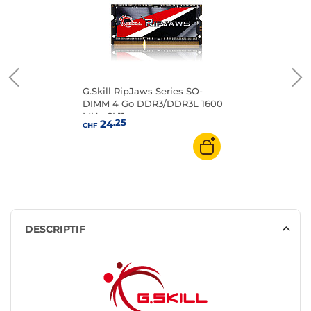
G.Skill RipJaws Series SO-
DIMM 4 Go DDR3/DDR3L 1600
MHz CL11
.25
24
CHF
DESCRIPTIF