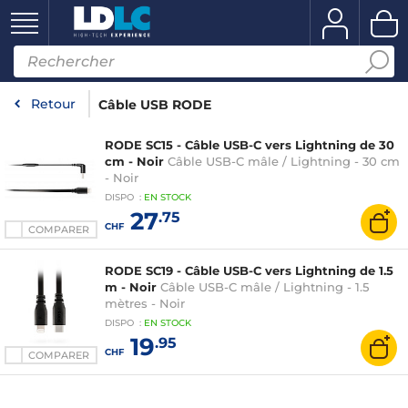
Retour
Câble USB RODE
RODE SC15 - Câble USB-C vers Lightning de 30
cm - Noir
Câble USB-C mâle / Lightning - 30 cm
- Noir
DISPO
:
EN
STOCK
27
.75
CHF
COMPARER
RODE SC19 - Câble USB-C vers Lightning de 1.5
m - Noir
Câble USB-C mâle / Lightning - 1.5
mètres - Noir
DISPO
:
EN
STOCK
19
.95
CHF
COMPARER