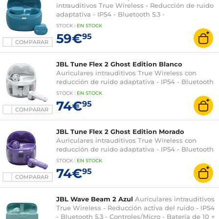
intrauditivos True Wireless - Reducción de ruido
adaptativa - IP54 - Bluetooth 5.3 -
Controles/Micro - 12 + 36 h de autonomía -
STOCK
:
EN STOCK
Estuche de carga/transporte
59€
95
COMPARAR
JBL Tune Flex 2 Ghost Edition Blanco
Auriculares intrauditivos True Wireless con
reducción de ruido adaptativa - IP54 - Bluetooth
5.3 - Controles/Micro - 12 + 36 h de autonomía -
STOCK
:
EN STOCK
Estuche de carga/transporte
74€
95
COMPARAR
JBL Tune Flex 2 Ghost Edition Morado
Auriculares intrauditivos True Wireless con
reducción de ruido adaptativa - IP54 - Bluetooth
5.3 - Controles/Micro - Batería de 12 + 36 h de
STOCK
:
EN STOCK
duración - Estuche de carga/transporte
74€
95
COMPARAR
JBL Wave Beam 2 Azul
Auriculares intrauditivos
True Wireless - Reducción activa del ruido - IP54
- Bluetooth 5.3 - Controles/Micro - Batería de 10 +