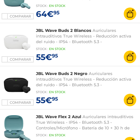
30 h de duración - Estuche de carga/transporte
STOCK
:
EN STOCK
64€
95
COMPARAR
JBL Wave Buds 2 Blancos
Auriculares
intrauditivos True Wireless - Reducción activa
del ruido - IP54 - Bluetooth 5.3 -
Controles/Micrófono - Batería de 10 + 30 h de
STOCK
:
EN STOCK
duración - Estuche de carga/transporte
55€
95
COMPARAR
JBL Wave Buds 2 Negro
Auriculares
intrauditivos True Wireless - Reducción activa
del ruido - IP54 - Bluetooth 5.3 -
Controles/Micrófono - 10 + 30 h de duración de la
STOCK
:
EN STOCK
batería - Estuche de carga/transporte
55€
95
COMPARAR
JBL Wave Flex 2 Azul
Auriculares intrauditivos
True Wireless - IP54 - Bluetooth 5.3 -
Controles/Micrófono - Batería de 10 + 30 h de
duración - Estuche de carga/transporte
STOCK
:
EN STOCK