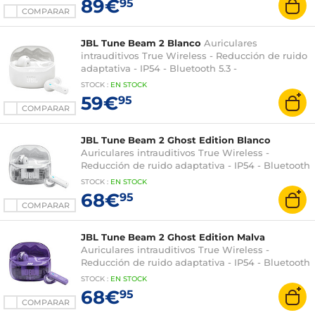
89€
95
COMPARAR
JBL Tune Beam 2 Blanco
Auriculares
intrauditivos True Wireless - Reducción de ruido
adaptativa - IP54 - Bluetooth 5.3 -
Controles/Micrófono - 12 + 36 h de autonomía -
STOCK
:
EN STOCK
Estuche de carga/transporte
59€
95
COMPARAR
JBL Tune Beam 2 Ghost Edition Blanco
Auriculares intrauditivos True Wireless -
Reducción de ruido adaptativa - IP54 - Bluetooth
5.3 - Controles/Micrófono - 12 + 36 h de
STOCK
:
EN STOCK
autonomía - Estuche de carga/transporte
68€
95
COMPARAR
JBL Tune Beam 2 Ghost Edition Malva
Auriculares intrauditivos True Wireless -
Reducción de ruido adaptativa - IP54 - Bluetooth
5.3 - Controles/Micrófono - 12 + 36 h de
STOCK
:
EN STOCK
autonomía - Estuche de carga/transporte
68€
95
COMPARAR