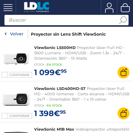
Volver
Proyector sin Lens Shift ViewSonic
ViewSonic LS500HD
Proyector láser Full HD -
5500 Lumens - HDMI/USB - Zoom 1.3x - 24/7 -
Orientación 360° - 15 Watts
STOCK
:
EN STOCK
1 099€
95
COMPARAR
ViewSonic LSD400HD-ST
Proyector láser Full
HD - 4000 lúmenes - Corto alcance - HDMI/USB
- 24/7 - Orientable 360° - 1 x 15 vatios
STOCK
:
EN STOCK
1 398€
95
COMPARAR
ViewSonic M1B Max
Vidéoproyector ultraportátil