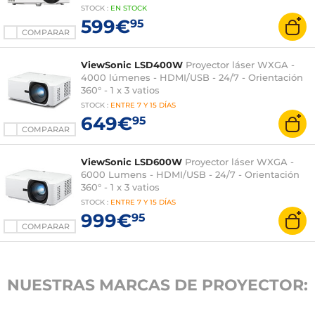
STOCK
:
EN STOCK
599€
95
COMPARAR
ViewSonic LSD400W
Proyector láser WXGA -
4000 lúmenes - HDMI/USB - 24/7 - Orientación
360° - 1 x 3 vatios
STOCK
:
ENTRE
7 Y 15 DÍAS
649€
95
COMPARAR
ViewSonic LSD600W
Proyector láser WXGA -
6000 Lumens - HDMI/USB - 24/7 - Orientación
360° - 1 x 3 vatios
STOCK
:
ENTRE
7 Y 15 DÍAS
999€
95
COMPARAR
NUESTRAS MARCAS DE PROYECTOR: