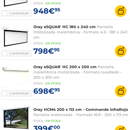
STOCK
:
EN
STOCK
948€
95
COMPARAR
Oray eSQUAR' HC 180 x 240 cm
Pantalla
motorizada inalámbrica - formato 4:3 - 180 x 240
cm
STOCK
:
EN
STOCK
798€
95
COMPARAR
Oray eSQUAR' HC 200 x 200 cm
Pantalla
inalámbrica motorizada - Formato cuadrado -
200 x 200 cm
STOCK
:
EN
STOCK
698€
95
COMPARAR
Oray HCM4 200 x 113 cm - Commande infraRojo
Pantalla motorizada - Formato 16:9 - 200 x 113 cm
STOCK
:
EN
STOCK
399€
00