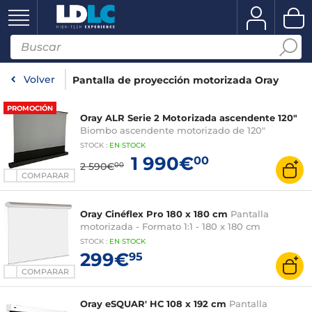
Volver
Pantalla de proyección motorizada Oray
PROMOCIÓN
Oray ALR Serie 2 Motorizada ascendente 120"
Biombo ascendente motorizado de 120"
STOCK
:
EN
STOCK
1 990€
00
2 590€
00
COMPARAR
Oray Cinéflex Pro 180 x 180 cm
Pantalla
motorizada - Formato 1:1 - 180 x 180 cm
STOCK
:
EN
STOCK
299€
95
COMPARAR
Oray eSQUAR' HC 108 x 192 cm
Pantalla