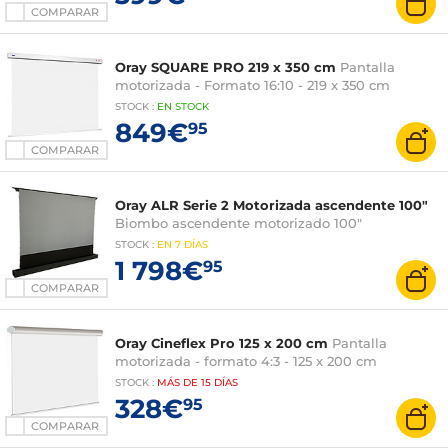
COMPARAR
Oray SQUARE PRO 219 x 350 cm
Pantalla
motorizada - Formato 16:10 - 219 x 350 cm
STOCK
:
EN
STOCK
849€
95
COMPARAR
Oray ALR Serie 2 Motorizada ascendente 100"
Biombo ascendente motorizado 100"
STOCK
:
EN
7 DÍAS
1 798€
95
COMPARAR
Oray Cineflex Pro 125 x 200 cm
Pantalla
motorizada - formato 4:3 - 125 x 200 cm
STOCK
:
MÁS DE
15 DÍAS
328€
95
COMPARAR