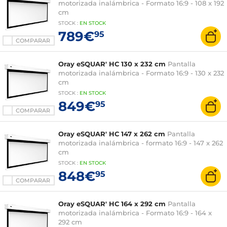
motorizada inalámbrica - Formato 16:9 - 108 x 192
cm
STOCK
:
EN
STOCK
789€
95
COMPARAR
Oray eSQUAR' HC 130 x 232 cm
Pantalla
motorizada inalámbrica - Formato 16:9 - 130 x 232
cm
STOCK
:
EN
STOCK
849€
95
COMPARAR
Oray eSQUAR' HC 147 x 262 cm
Pantalla
motorizada inalámbrica - formato 16:9 - 147 x 262
cm
STOCK
:
EN
STOCK
848€
95
COMPARAR
Oray eSQUAR' HC 164 x 292 cm
Pantalla
motorizada inalámbrica - Formato 16:9 - 164 x
292 cm