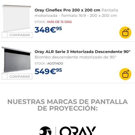
Oray Cineflex Pro 200 x 200 cm
Pantalla
motorizada - formato 16:9 - 200 x 200 cm
STOCK
:
MÁS DE
15 DÍAS
348€
95
COMPARAR
Oray ALR Serie 3 Motorizada Descendente 90"
Biombo descendente motorizado de 90"
STOCK
:
AGOTADO
549€
95
COMPARAR
NUESTRAS MARCAS DE PANTALLA
DE PROYECCIÓN: