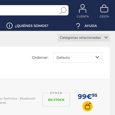
CUENTA
CESTA
¿QUIÉNES SOMOS?
AYUDA
Categorías relacionadas
Tocadiscos bluetooth
Tocadiscos 33 RPM
Ordenar:
Defecto
Tocadiscos 45 RPM
Tocadiscos 78 RPM
Tocadiscos automático
Tocadiscos semiautomático
STOCK
Tocadiscos manual
99€
95
io-Technica - Bluetooth
EN STOCK
Tocadiscos USB
lares