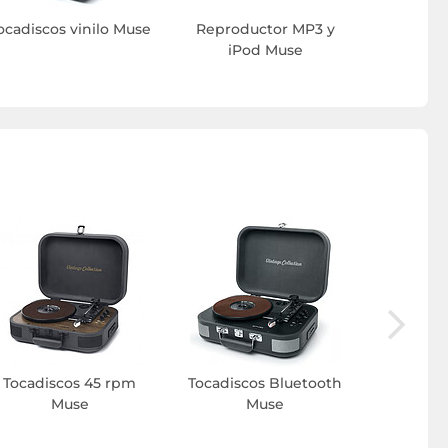
ocadiscos vinilo Muse
Reproductor MP3 y
iPod Muse
Toc
semiaut
Tocadiscos 45 rpm
Tocadiscos Bluetooth
Muse
Muse