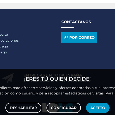
CONTACTANOS
porte
POR CORREO
voluciones
trega
pago
ENTREGAS EN TODA ESPAÑA
¡ERES TÚ QUIEN DECIDE!
Entregas posibles en las Islas Baleares
milares para ofrecerte servicios y ofertas adaptadas a tus intere
ción como usuario y para recopilar estadísticas de visitas.
Para
DESHABILITAR
CONFIGURAR
ACEPTO