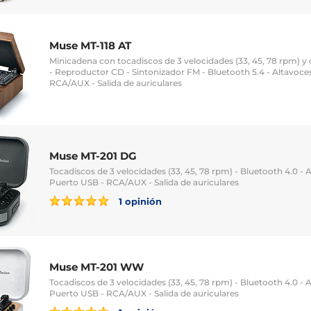
Muse MT-118 AT
Minicadena con tocadiscos de 3 velocidades (33, 45, 78 rpm) y
- Reproductor CD - Sintonizador FM - Bluetooth 5.4 - Altavoces
RCA/AUX - Salida de auriculares
Muse MT-201 DG
Tocadiscos de 3 velocidades (33, 45, 78 rpm) - Bluetooth 4.0 - 
Puerto USB - RCA/AUX - Salida de auriculares
1 opinión
Muse MT-201 WW
Tocadiscos de 3 velocidades (33, 45, 78 rpm) - Bluetooth 4.0 - 
Puerto USB - RCA/AUX - Salida de auriculares