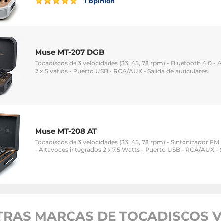
1 opinión
Muse MT-207 DGB
Tocadiscos de 3 velocidades (33, 45, 78 rpm) - Bluetooth 4.0 - 
2 x 5 vatios - Puerto USB - RCA/AUX - Salida de auriculares
Muse MT-208 AT
Tocadiscos de 3 velocidades (33, 45, 78 rpm) - Sintonizador FM 
- Altavoces integrados 2 x 7.5 Watts - Puerto USB - RCA/AUX - S
RAS MARCAS DE TOCADISCOS V