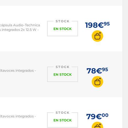
STOCK
198€
95
 cápsula Audio-Technica
EN STOCK
 integrados 2x 12.5 W -
STOCK
78€
95
Altavoces integrados -
EN STOCK
STOCK
79€
00
Altavoces integrados -
EN STOCK