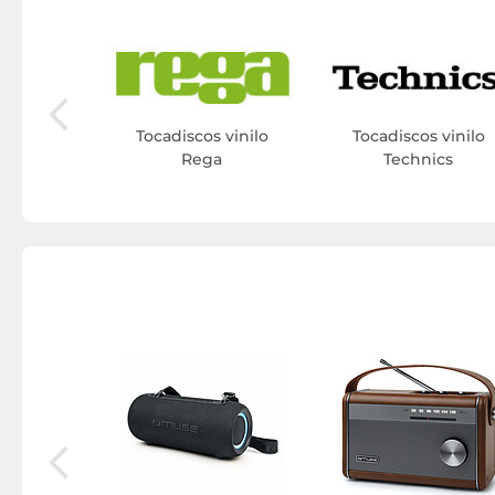
 vinilo
coustics
Tocadiscos vinilo
Tocadiscos vinilo
Rega
Technics
tor DVD
e