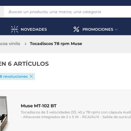
NOVEDADES
PROMOCIONES
cos vinilo
Tocadiscos 78 rpm Muse
EN 6 ARTÍCULOS
8 revoluciones
Muse MT-102 BT
Tocadiscos de 3 velocidades (33, 45 y 78 rpm) con cápsula Aud
- Altavoces integrados de 2 x 5 W - RCA/AUX - Salida de auricu