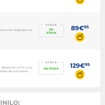
STOCK
89€
95
EN
Altavoces integrados de
STOCK
STOCK
129€
95
- Bluetooth 4.0 in y out
EN STOCK
alida de auriculares
INILO: