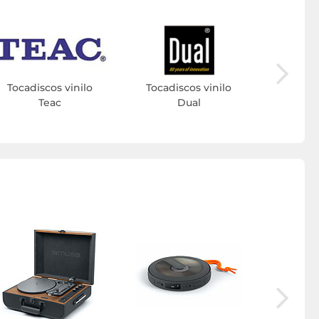
Tocadi
L
Tocadiscos vinilo
Tocadiscos vinilo
Teac
Dual
Micró