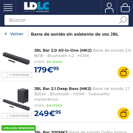
Volver
Barra de sonido sin asistente de voz JBL
JBL Bar 2.0 All-in-One (MK2)
Barra de sonido 2.0
80W - Bluetooth 4.2 - HDMI
STOCK
:
EN STOCK
179€
95
COMPARAR
JBL Bar 2.1 Deep Bass (MK2)
Barra de sonido 2.1
300W - Bluetooth - HDMI - Subwoofer
inalámbrico
STOCK
:
EN
STOCK
249€
95
COMPARAR
LOS MÁS VENDIDOS
JBL Bar 300MK2
Barra de sonido Dolby Atmos