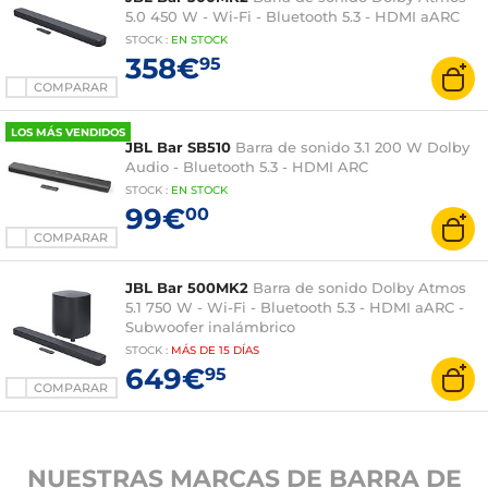
5.0 450 W - Wi-Fi - Bluetooth 5.3 - HDMI aARC
STOCK
:
EN
STOCK
358€
95
COMPARAR
LOS MÁS VENDIDOS
JBL Bar SB510
Barra de sonido 3.1 200 W Dolby
Audio - Bluetooth 5.3 - HDMI ARC
STOCK
:
EN
STOCK
99€
00
COMPARAR
JBL Bar 500MK2
Barra de sonido Dolby Atmos
5.1 750 W - Wi-Fi - Bluetooth 5.3 - HDMI aARC -
Subwoofer inalámbrico
STOCK
:
MÁS DE
15 DÍAS
649€
95
COMPARAR
NUESTRAS MARCAS DE BARRA DE