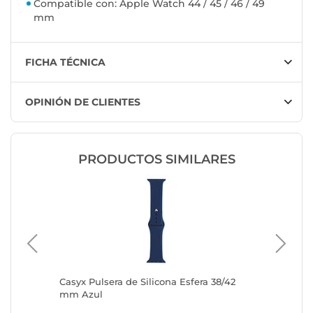
Compatible con: Apple Watch 44 / 45 / 46 / 49
mm
FICHA TÉCNICA
OPINIÓN DE CLIENTES
PRODUCTOS SIMILARES
49 mm
Casyx Pulsera de Silicona Esfera 38/42
Casyx Pu
mm Azul
mm Azu