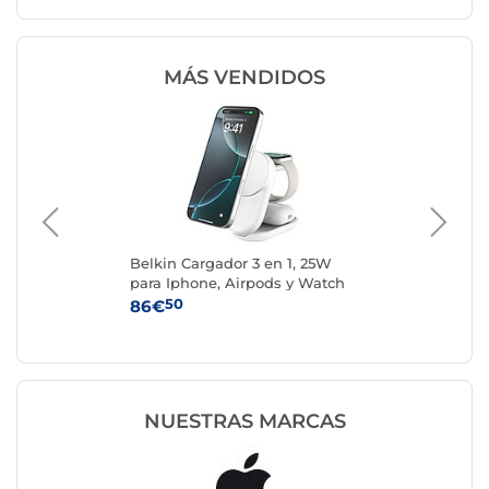
MÁS VENDIDOS
r
Belkin Cargador 3 en 1, 25W
Cas
e
para Iphone, Airpods y Watch
42
QI2.2 (Blanco)
50
86€
34
NUESTRAS MARCAS