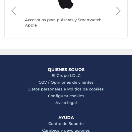
twatch
Accesor
CASYX
Accesorios para pulseras y Smartwatch
Apple
QUIENES SOMOS
El Grupo LDLC
CGV
/
Opiniones de clientes
Datos personales e
Politica de cookies
Configurar cookies
Aviso legal
AYUDA
Centro de Soporte
Cambios y devoluciones