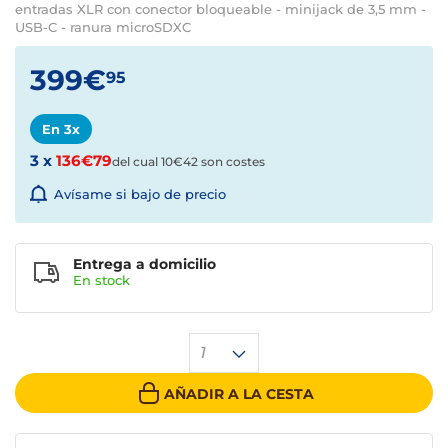
entradas XLR con conector bloqueable - minijack de 3,5 mm -
USB-C - ranura microSDXC
399€
95
En 3x
3 x
136€79
del cual 10€42 son costes
Avísame si bajo de precio
Entrega a domicilio
En stock
1
AÑADIR A LA CESTA