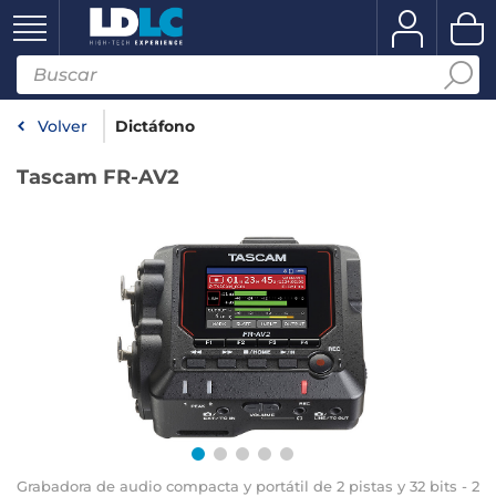
Volver
Dictáfono
Tascam FR-AV2
Grabadora de audio compacta y portátil de 2 pistas y 32 bits - 2