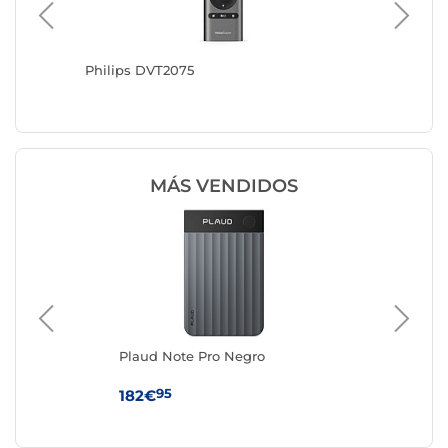
Philips DVT2075
Philips
MÁS VENDIDOS
0
Plaud Note Pro Negro
Zo
95
182€
4