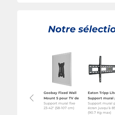
Notre sélectio
Goobay Fixed Wall
Goobay Fixed Wall
Eaton Tripp Lit
Mount XL pour TV
Mount S pour TV de
Support mural
Support mural fixe
Support mural fixe
Support mural 
de 43" à 100"
23" à 42"
écran de 45" à 
43-100" (109-254 cm)
23-42" (58-107 cm)
écran jusqu'à 8
(90.7 Kg max)