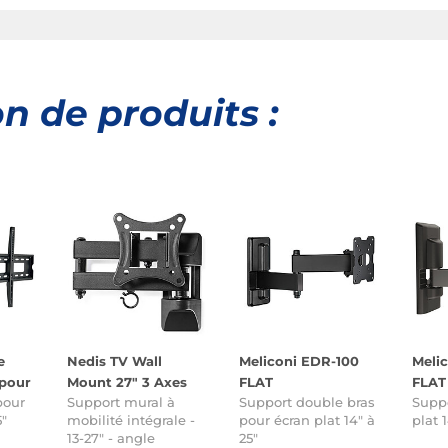
n de produits :
e
Nedis TV Wall
Meliconi EDR-100
Melic
 pour
Mount 27" 3 Axes
FLAT
FLAT
pour
Support mural à
Support double bras
Suppo
85"
5"
mobilité intégrale -
pour écran plat 14" à
plat 1
13-27" - angle
25"