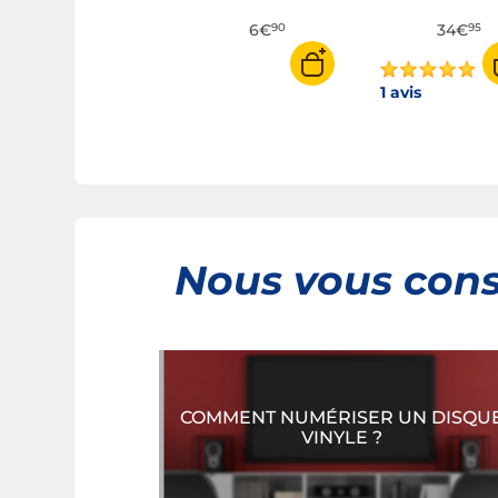
29€
6€
34€
95
90
95
1 avis
Nous vous conse
COMMENT NUMÉRISER UN DISQU
VINYLE ?