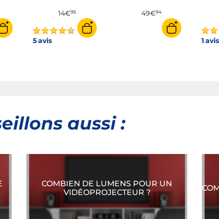
d'inclinaison de 20° -
14€
49€
angle de rotation de
95
94
180° - charge
maximale 15 kg
5 avis
1 avi
illons aussi :
E
COMBIEN DE LUMENS POUR UN
COM
VIDÉOPROJECTEUR ?