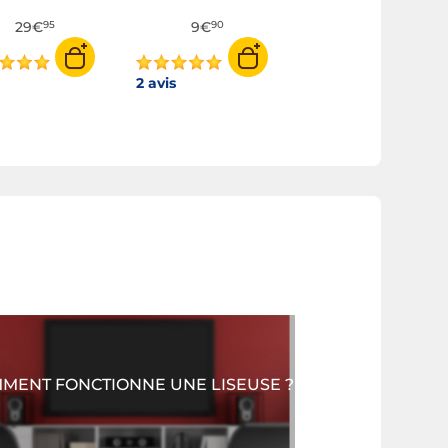
29€
9€
9€
95
90
90
s
2 avis
1 avis
MENT FONCTIONNE UNE LISEUSE ?