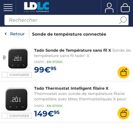
Retour
Sonde de température connectée
Tado Sonde de Température sans fil X
Sonde de
température sans fil tado° X
DISPO
:
EN
STOCK
99€
95
COMPARER
Tado Thermostat Intelligent filaire X
Thermostat avec sonde de température filaire
compatible avec têtes thermostatiques X pour
maison intelligente
DISPO
:
EN
STOCK
149€
95
COMPARER