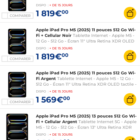
tactile - Wi-Fi 7 / Bluetooth 6 - Webcam -
DISPO
:
+ DE
15 JOURS
Thunderbolt/USB 4 - iPadOS 26
1 819€
00
COMPARER
Apple iPad Pro M5 (2025) 11 pouces 512 Go Wi-
Fi + Cellular Noir
Tablette Internet - Apple M5 -
12 Go - 512 Go - Écran 11" Ultra Retina XDR OLED
tactile - Wi-Fi 7 / Bluetooth 6 - Webcam -
DISPO
:
+ DE
15 JOURS
Thunderbolt/USB 4 - iPadOS 26
1 819€
00
COMPARER
Apple iPad Pro M5 (2025) 11 pouces 512 Go Wi-
Fi Argent
Tablette Internet - Apple M5 - 12 Go -
512 Go - Écran 11" Ultra Retina XDR OLED tactile -
Wi-Fi 7 / Bluetooth 6 - Webcam -
DISPO
:
+ DE
15 JOURS
Thunderbolt/USB 4 - iPadOS 26
1 569€
00
COMPARER
Apple iPad Pro M5 (2025) 13 pouces 512 Go Wi-
Fi + Cellular Argent
Tablette Internet 5G - Apple
M5 - 12 Go - 512 Go - Écran 13" Ultra Retina XDR
OLED tactile - Wi-Fi 7 / Bluetooth 6 - Webcam -
DISPO
:
+ DE
15 JOURS
Thunderbolt/USB 4 - iPadOS 26