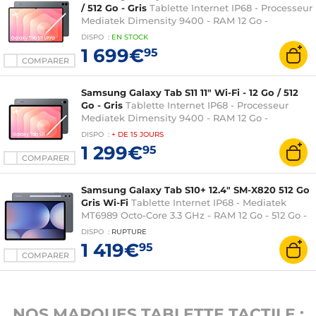
/ 512 Go - Gris
Tablette Internet IP68 - Processeur
Mediatek Dimensity 9400 - RAM 12 Go -
Stockage 512 Go (extensible via MicroSD jusqu'à
DISPO
:
EN
STOCK
2 To) - Écran 14.6" 120 Hz Dynamic AMOLED 2X -
1 699€
95
Wi-Fi 7/Bluetooth 5.4 - Webcam - Batterie 11600
COMPARER
mAh compatible Charge rapide 45W - Stylet S
Pen inclus - Android 16
Samsung Galaxy Tab S11 11" Wi-Fi - 12 Go / 512
Go - Gris
Tablette Internet IP68 - Processeur
Mediatek Dimensity 9400 - RAM 12 Go -
Stockage 512 Go (extensible via MicroSD jusqu'à
DISPO
:
+ DE
15 JOURS
2 To) - Écran 11" 120 Hz Dynamic AMOLED 2X -
1 299€
95
Wi-Fi 6E/Bluetooth 5.4 - Webcam - Batterie
COMPARER
8400 mAh compatible Charge rapide 45W -
Stylet S Pen inclus - Android 16
Samsung Galaxy Tab S10+ 12.4" SM-X820 512 Go
Gris Wi-Fi
Tablette Internet IP68 - Mediatek
MT6989 Octo-Core 3.3 GHz - RAM 12 Go - 512 Go -
Écran Dynamic AMOLED 2x 12.4" 120 Hz - Wi-Fi
DISPO
:
RUPTURE
6E/Bluetooth 5.3 - Webcam - 10900 mAh - S Pen
1 419€
95
- Android 14
COMPARER
NOS MARQUES TABLETTE TACTILE :