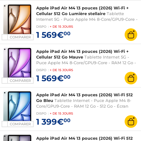
Apple iPad Air M4 13 pouces (2026) Wi-Fi +
Cellular 512 Go Lumière stellaire
Tablette
Internet 5G - Puce Apple M4 8-Core/GPU9-Core -
RAM 12 Go - 512 Go - Écran Liquid Retina 13" LED
DISPO
:
+ DE
15 JOURS
tactile - Wi-Fi 7/Bluetooth 6 - Webcam - Touch
1 569€
00
ID - USB-C - iPadOS 26
COMPARER
Apple iPad Air M4 13 pouces (2026) Wi-Fi +
Cellular 512 Go Mauve
Tablette Internet 5G -
Puce Apple M4 8-Core/GPU9-Core - RAM 12 Go -
512 Go - Écran Liquid Retina 13" LED tactile - Wi-
DISPO
:
+ DE
15 JOURS
Fi 7/Bluetooth 6 - Webcam - Touch ID - USB-C -
1 569€
00
iPadOS 26
COMPARER
Apple iPad Air M4 13 pouces (2026) Wi-Fi 512
Go Bleu
Tablette Internet - Puce Apple M4 8-
Core/GPU9-Core - RAM 12 Go - 512 Go - Écran
Liquid Retina 13" LED tactile - Wi-Fi 7/Bluetooth
DISPO
:
+ DE
15 JOURS
6 - Webcam - Touch ID - USB-C - iPadOS 26
1 399€
00
COMPARER
Apple iPad Air M4 13 pouces (2026) Wi-Fi 512