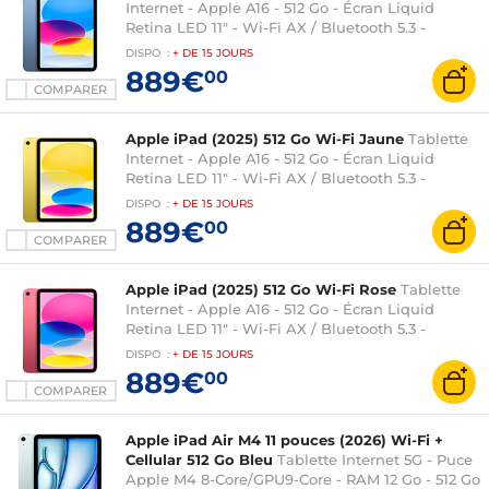
Internet - Apple A16 - 512 Go - Écran Liquid
Retina LED 11" - Wi-Fi AX / Bluetooth 5.3 -
Webcam - Touch ID - USB-C - iPadOS 18
DISPO
:
+ DE
15 JOURS
889€
00
COMPARER
Apple iPad (2025) 512 Go Wi-Fi Jaune
Tablette
Internet - Apple A16 - 512 Go - Écran Liquid
Retina LED 11" - Wi-Fi AX / Bluetooth 5.3 -
Webcam - Touch ID - USB-C - iPadOS 18
DISPO
:
+ DE
15 JOURS
889€
00
COMPARER
Apple iPad (2025) 512 Go Wi-Fi Rose
Tablette
Internet - Apple A16 - 512 Go - Écran Liquid
Retina LED 11" - Wi-Fi AX / Bluetooth 5.3 -
Webcam - Touch ID - USB-C - iPadOS 18
DISPO
:
+ DE
15 JOURS
889€
00
COMPARER
Apple iPad Air M4 11 pouces (2026) Wi-Fi +
Cellular 512 Go Bleu
Tablette Internet 5G - Puce
Apple M4 8-Core/GPU9-Core - RAM 12 Go - 512 Go