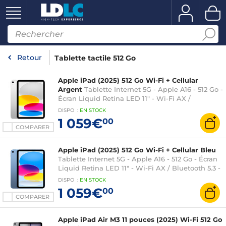
Retour
Tablette tactile 512 Go
Apple iPad (2025) 512 Go Wi-Fi + Cellular
Argent
Tablette Internet 5G - Apple A16 - 512 Go -
Écran Liquid Retina LED 11" - Wi-Fi AX /
Bluetooth 5.3 - Webcam - Touch ID - USB-C -
DISPO
:
EN
STOCK
iPadOS 18
1 059€
00
COMPARER
Apple iPad (2025) 512 Go Wi-Fi + Cellular Bleu
Tablette Internet 5G - Apple A16 - 512 Go - Écran
Liquid Retina LED 11" - Wi-Fi AX / Bluetooth 5.3 -
Webcam - Touch ID - USB-C - iPadOS 18
DISPO
:
EN
STOCK
1 059€
00
COMPARER
Apple iPad Air M3 11 pouces (2025) Wi-Fi 512 Go