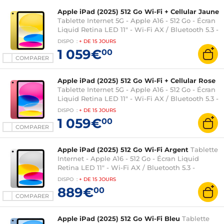
Apple iPad (2025) 512 Go Wi-Fi + Cellular Jaune
Tablette Internet 5G - Apple A16 - 512 Go - Écran
Liquid Retina LED 11" - Wi-Fi AX / Bluetooth 5.3 -
Webcam - Touch ID - USB-C - iPadOS 18
DISPO
:
+ DE
15 JOURS
1 059€
00
COMPARER
Apple iPad (2025) 512 Go Wi-Fi + Cellular Rose
Tablette Internet 5G - Apple A16 - 512 Go - Écran
Liquid Retina LED 11" - Wi-Fi AX / Bluetooth 5.3 -
Webcam - Touch ID - USB-C - iPadOS 18
DISPO
:
+ DE
15 JOURS
1 059€
00
COMPARER
Apple iPad (2025) 512 Go Wi-Fi Argent
Tablette
Internet - Apple A16 - 512 Go - Écran Liquid
Retina LED 11" - Wi-Fi AX / Bluetooth 5.3 -
Webcam - Touch ID - USB-C - iPadOS 18
DISPO
:
+ DE
15 JOURS
889€
00
COMPARER
Apple iPad (2025) 512 Go Wi-Fi Bleu
Tablette