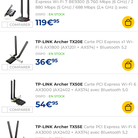
Express Wi-Fi 7 BE9300 (5 760 Mbps (6 GHz) / 2
880 Mbps (5 GHz) / 688 Mbps (2,4 GHz )) avec
Bluetooth 5.4
DISPO
:
EN
STOCK
119€
95
COMPARER
TP-LINK Archer TX20E
Carte PCI Express x1 Wi-
Fi 6 AX1800 (AX1201 + AX574) + Bluetooth 5.2
DISPO
:
EN
STOCK
36€
95
COMPARER
TP-LINK Archer TX50E
Carte PCI Express Wi-Fi 6
AX3000 (AX2402 + AX574) avec Bluetooth 5.0
DISPO
:
EN
STOCK
54€
95
COMPARER
TP-LINK Archer TX55E
Carte PCI Express Wi-Fi 6
AX3000 (AX2402 + AX574) avec Bluetooth 5.2