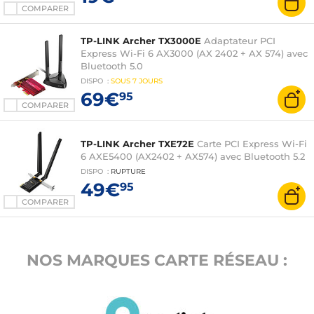
COMPARER
TP-LINK Archer TX3000E
Adaptateur PCI
Express Wi-Fi 6 AX3000 (AX 2402 + AX 574) avec
Bluetooth 5.0
DISPO
:
SOUS
7 JOURS
69€
95
COMPARER
TP-LINK Archer TXE72E
Carte PCI Express Wi-Fi
6 AXE5400 (AX2402 + AX574) avec Bluetooth 5.2
DISPO
:
RUPTURE
49€
95
COMPARER
NOS MARQUES CARTE RÉSEAU :