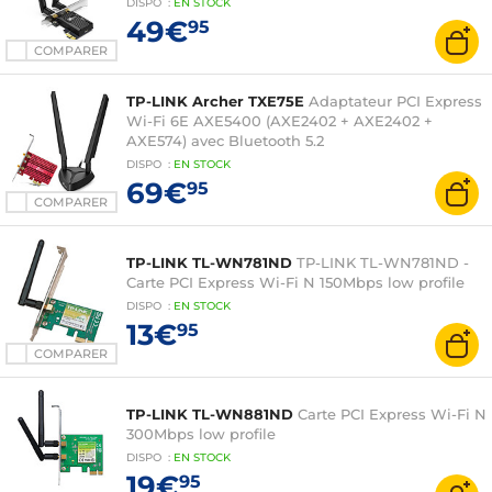
DISPO
:
EN
STOCK
49€
95
COMPARER
TP-LINK Archer TXE75E
Adaptateur PCI Express
Wi-Fi 6E AXE5400 (AXE2402 + AXE2402 +
AXE574) avec Bluetooth 5.2
DISPO
:
EN
STOCK
69€
95
COMPARER
TP-LINK TL-WN781ND
TP-LINK TL-WN781ND -
Carte PCI Express Wi-Fi N 150Mbps low profile
DISPO
:
EN
STOCK
13€
95
COMPARER
TP-LINK TL-WN881ND
Carte PCI Express Wi-Fi N
300Mbps low profile
DISPO
:
EN
STOCK
19€
95