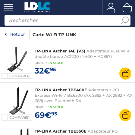
Retour
Carte Wi-Fi TP-LINK
TP-LINK Archer T4E (V3)
Adaptateur PCIe Wi-Fi
double bande AC1200 (N400 + AC867)
DISPO
:
EN
STOCK
32€
95
COMPARER
TP-LINK Archer TBE400E
Adaptateur PCI
Express Wi-Fi 7 BE6500 (AX 2882 + AX 2882 + AX
688) avec Bluetooth 5.4
DISPO
:
EN
STOCK
69€
95
COMPARER
TP-LINK Archer TBE550E
Adaptateur PCI