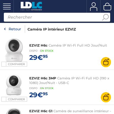
Retour
Caméra IP intérieur EZVIZ
EZVIZ H6c
Caméra IP Wi-Fi Full HD Jour/Nuit
DISPO
:
EN
STOCK
29€
95
COMPARER
EZVIZ H6c 3MP
Caméra IP Wi-Fi Full HD (190 x
1080) Jour/Nuit - USB-C
DISPO
:
EN
STOCK
29€
95
COMPARER
EZVIZ H6c G1
Caméra de surveillance intérieur -