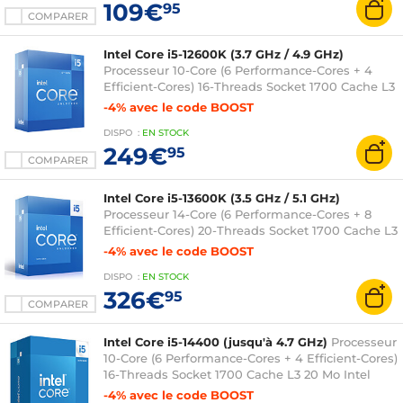
109€
95
COMPARER
Intel Core i5-12600K (3.7 GHz / 4.9 GHz)
Processeur 10-Core (6 Performance-Cores + 4
Efficient-Cores) 16-Threads Socket 1700 Cache L3
20 Mo Intel UHD Graphics 770 0.010 micron
-4% avec le code BOOST
(version boîte sans ventilateur - garantie Intel 3
DISPO
:
EN
STOCK
ans)
249€
95
COMPARER
Intel Core i5-13600K (3.5 GHz / 5.1 GHz)
Processeur 14-Core (6 Performance-Cores + 8
Efficient-Cores) 20-Threads Socket 1700 Cache L3
24 Mo Intel UHD Graphics 770 0.010 micron
-4% avec le code BOOST
(version boîte sans ventilateur - garantie Intel 3
DISPO
:
EN
STOCK
ans)
326€
95
COMPARER
Intel Core i5-14400 (jusqu'à 4.7 GHz)
Processeur
10-Core (6 Performance-Cores + 4 Efficient-Cores)
16-Threads Socket 1700 Cache L3 20 Mo Intel
UHD Graphics 730 0.010 micron (version boîte
-4% avec le code BOOST