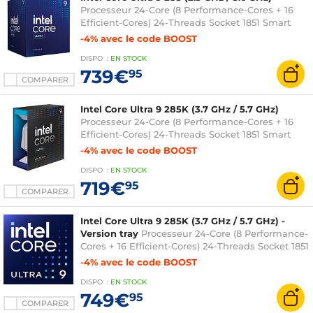
Processeur 24-Core (8 Performance-Cores + 16
Efficient-Cores) 24-Threads Socket 1851 Smart
Cache 36 Mo + L2 40 Mo Intel Graphics 0.003
-4% avec le code BOOST
micron (version boîte avec ventilateur - garantie
DISPO
:
EN
STOCK
Intel 3 ans)
739€
95
COMPARER
Intel Core Ultra 9 285K (3.7 GHz / 5.7 GHz)
Processeur 24-Core (8 Performance-Cores + 16
Efficient-Cores) 24-Threads Socket 1851 Smart
Cache 36 Mo + L2 40 Mo Intel Graphics 0.003
-4% avec le code BOOST
micron (version boîte sans ventilateur - garantie
DISPO
:
EN
STOCK
Intel 3 ans)
719€
95
COMPARER
Intel Core Ultra 9 285K (3.7 GHz / 5.7 GHz) -
Version tray
Processeur 24-Core (8 Performance-
Cores + 16 Efficient-Cores) 24-Threads Socket 1851
Smart Cache 36 Mo + L2 40 Mo Intel Graphics
-4% avec le code BOOST
0.003 micron (version tray sans ventilateur -
DISPO
:
EN
STOCK
garantie Intel 3 ans)
749€
95
COMPARER