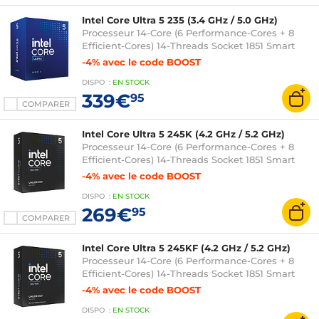
Intel Core Ultra 5 235 (3.4 GHz / 5.0 GHz)
Processeur 14-Core (6 Performance-Cores + 8
Efficient-Cores) 14-Threads Socket 1851 Smart
Cache 24 Mo + L2 26 Mo Intel Graphics 0.003
-4% avec le code BOOST
micron (version boîte avec ventilateur - garantie
DISPO
:
EN
STOCK
Intel 3 ans)
339€
95
COMPARER
Intel Core Ultra 5 245K (4.2 GHz / 5.2 GHz)
Processeur 14-Core (6 Performance-Cores + 8
Efficient-Cores) 14-Threads Socket 1851 Smart
Cache 24 Mo + L2 26 Mo Intel Graphics 0.003
-4% avec le code BOOST
micron (version boîte sans ventilateur - garantie
DISPO
:
EN
STOCK
Intel 3 ans)
269€
95
COMPARER
Intel Core Ultra 5 245KF (4.2 GHz / 5.2 GHz)
Processeur 14-Core (6 Performance-Cores + 8
Efficient-Cores) 14-Threads Socket 1851 Smart
Cache 24 Mo + L2 26 Mo 0.003 micron (version
-4% avec le code BOOST
boîte sans ventilateur - garantie Intel 3 ans)
DISPO
:
EN
STOCK