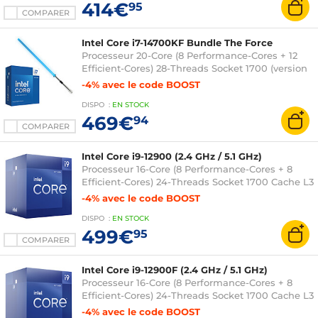
414€
95
COMPARER
Intel Core i7-14700KF Bundle The Force
Processeur 20-Core (8 Performance-Cores + 12
Efficient-Cores) 28-Threads Socket 1700 (version
boîte sans ventilateur) + Sabre connecté LED
-4% avec le code BOOST
RGB - lame 36 pouces
DISPO
:
EN
STOCK
469€
94
COMPARER
Intel Core i9-12900 (2.4 GHz / 5.1 GHz)
Processeur 16-Core (8 Performance-Cores + 8
Efficient-Cores) 24-Threads Socket 1700 Cache L3
30 Mo Intel UHD Graphics 770 0.010 micron
-4% avec le code BOOST
(version boîte avec ventilateur - garantie Intel 3
DISPO
:
EN
STOCK
ans)
499€
95
COMPARER
Intel Core i9-12900F (2.4 GHz / 5.1 GHz)
Processeur 16-Core (8 Performance-Cores + 8
Efficient-Cores) 24-Threads Socket 1700 Cache L3
30 Mo 0.010 micron (version boîte avec
-4% avec le code BOOST