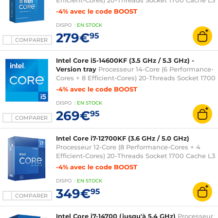
Efficient-Cores) 20-Threads Socket 1700 Cache L3
24 Mo 0.010 micron (version boîte sans
-4% avec le code BOOST
ventilateur - garantie Intel 3 ans)
DISPO
:
EN
STOCK
279€
95
COMPARER
Intel Core i5-14600KF (3.5 GHz / 5.3 GHz) -
Version tray
Processeur 14-Core (6 Performance-
Cores + 8 Efficient-Cores) 20-Threads Socket 1700
Cache L3 24 Mo 0.010 micron (version tray sans
-4% avec le code BOOST
ventilateur - garantie Intel 3 ans)
DISPO
:
EN
STOCK
269€
95
COMPARER
Intel Core i7-12700KF (3.6 GHz / 5.0 GHz)
Processeur 12-Core (8 Performance-Cores + 4
Efficient-Cores) 20-Threads Socket 1700 Cache L3
25 Mo 0.010 micron (version boîte sans
-4% avec le code BOOST
ventilateur - garantie Intel 3 ans)
DISPO
:
EN
STOCK
349€
95
COMPARER
Intel Core i7-14700 (jusqu'à 5.4 GHz)
Processeur