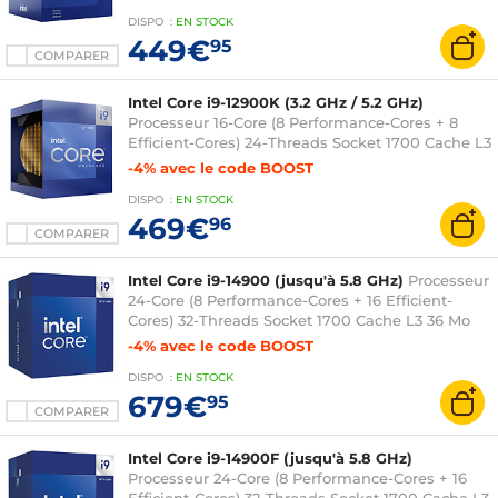
ventilateur - garantie Intel 3 ans)
DISPO
:
EN
STOCK
449€
95
COMPARER
Intel Core i9-12900K (3.2 GHz / 5.2 GHz)
Processeur 16-Core (8 Performance-Cores + 8
Efficient-Cores) 24-Threads Socket 1700 Cache L3
30 Mo Intel UHD Graphics 770 0.010 micron
-4% avec le code BOOST
(version boîte sans ventilateur - garantie Intel 3
DISPO
:
EN
STOCK
ans)
469€
96
COMPARER
Intel Core i9-14900 (jusqu'à 5.8 GHz)
Processeur
24-Core (8 Performance-Cores + 16 Efficient-
Cores) 32-Threads Socket 1700 Cache L3 36 Mo
Intel UHD Graphics 770 0.010 micron (version
-4% avec le code BOOST
boîte avec ventilateur - garantie Intel 3 ans)
DISPO
:
EN
STOCK
679€
95
COMPARER
Intel Core i9-14900F (jusqu'à 5.8 GHz)
Processeur 24-Core (8 Performance-Cores + 16