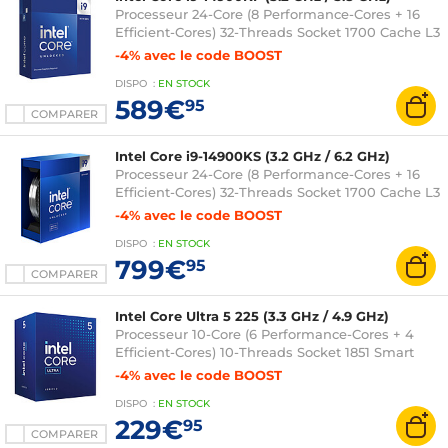
Processeur 24-Core (8 Performance-Cores + 16
Efficient-Cores) 32-Threads Socket 1700 Cache L3
36 Mo 0.010 micron (version boîte sans
-4% avec le code BOOST
ventilateur - garantie Intel 3 ans)
DISPO
:
EN
STOCK
589€
95
COMPARER
Intel Core i9-14900KS (3.2 GHz / 6.2 GHz)
Processeur 24-Core (8 Performance-Cores + 16
Efficient-Cores) 32-Threads Socket 1700 Cache L3
36 Mo Intel UHD Graphics 770 0.010 micron
-4% avec le code BOOST
(version boîte sans ventilateur - garantie Intel 3
DISPO
:
EN
STOCK
ans)
799€
95
COMPARER
Intel Core Ultra 5 225 (3.3 GHz / 4.9 GHz)
Processeur 10-Core (6 Performance-Cores + 4
Efficient-Cores) 10-Threads Socket 1851 Smart
Cache 20 Mo + L2 22 Mo Intel Graphics 0.003
-4% avec le code BOOST
micron (version boîte avec ventilateur - garantie
DISPO
:
EN
STOCK
Intel 3 ans)
229€
95
COMPARER