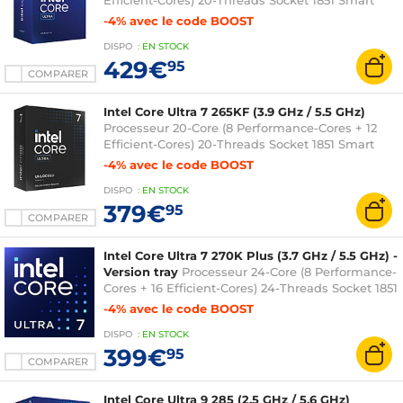
Efficient-Cores) 20-Threads Socket 1851 Smart
Cache 30 Mo + L2 36 Mo 0.003 micron (version
-4% avec le code BOOST
boîte avec ventilateur - garantie Intel 3 ans)
DISPO
:
EN
STOCK
429€
95
COMPARER
Intel Core Ultra 7 265KF (3.9 GHz / 5.5 GHz)
Processeur 20-Core (8 Performance-Cores + 12
Efficient-Cores) 20-Threads Socket 1851 Smart
Cache 30 Mo + L2 36 Mo 0.003 micron (version
-4% avec le code BOOST
boîte sans ventilateur - garantie Intel 3 ans)
DISPO
:
EN
STOCK
379€
95
COMPARER
Intel Core Ultra 7 270K Plus (3.7 GHz / 5.5 GHz) -
Version tray
Processeur 24-Core (8 Performance-
Cores + 16 Efficient-Cores) 24-Threads Socket 1851
Smart Cache 36 Mo + L2 40 Mo Intel Graphics
-4% avec le code BOOST
0.003 micron (version tray sans ventilateur -
DISPO
:
EN
STOCK
garantie Intel 3 ans)
399€
95
COMPARER
Intel Core Ultra 9 285 (2.5 GHz / 5.6 GHz)