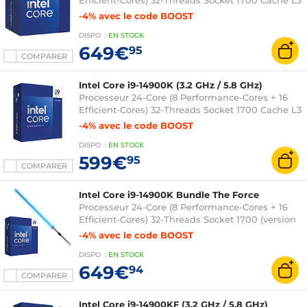
Efficient-Cores) 32-Threads Socket 1700 Cache L3
36 Mo 0.010 micron (version boîte avec
-4% avec le code BOOST
ventilateur - garantie Intel 3 ans)
DISPO
:
EN
STOCK
649€
95
COMPARER
Intel Core i9-14900K (3.2 GHz / 5.8 GHz)
Processeur 24-Core (8 Performance-Cores + 16
Efficient-Cores) 32-Threads Socket 1700 Cache L3
36 Mo Intel UHD Graphics 770 0.010 micron
-4% avec le code BOOST
(version boîte sans ventilateur - garantie Intel 3
DISPO
:
EN
STOCK
ans)
599€
95
COMPARER
Intel Core i9-14900K Bundle The Force
Processeur 24-Core (8 Performance-Cores + 16
Efficient-Cores) 32-Threads Socket 1700 (version
boîte sans ventilateur) + Sabre connecté LED
-4% avec le code BOOST
RGB - lame 36 pouces
DISPO
:
EN
STOCK
649€
94
COMPARER
Intel Core i9-14900KF (3.2 GHz / 5.8 GHz)