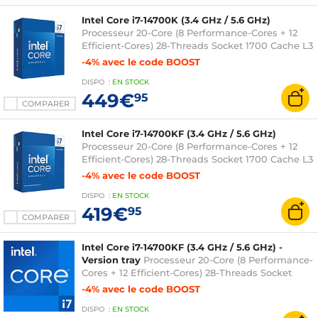
Intel Core i7-14700K (3.4 GHz / 5.6 GHz)
Processeur 20-Core (8 Performance-Cores + 12
Efficient-Cores) 28-Threads Socket 1700 Cache L3
33 Mo Intel UHD Graphics 770 0.010 micron
-4% avec le code BOOST
(version boîte sans ventilateur - garantie Intel 3
DISPO
:
EN
STOCK
ans)
449€
95
COMPARER
Intel Core i7-14700KF (3.4 GHz / 5.6 GHz)
Processeur 20-Core (8 Performance-Cores + 12
Efficient-Cores) 28-Threads Socket 1700 Cache L3
33 Mo 0.010 micron (version boîte sans
-4% avec le code BOOST
ventilateur - garantie Intel 3 ans)
DISPO
:
EN
STOCK
419€
95
COMPARER
Intel Core i7-14700KF (3.4 GHz / 5.6 GHz) -
Version tray
Processeur 20-Core (8 Performance-
Cores + 12 Efficient-Cores) 28-Threads Socket
1700 Cache L3 33 Mo 0.010 micron (version tray
-4% avec le code BOOST
sans ventilateur - garantie Intel 2 ans)
DISPO
:
EN
STOCK