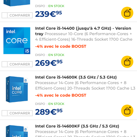
avec ventilateur - garantie Intel 3 ans)
DISPO
:
EN
STOCK
239€
95
COMPARER
Intel Core i5-14400 (jusqu'à 4.7 GHz) - Version
tray
Processeur 10-Core (6 Performance-Cores +
4 Efficient-Cores) 16-Threads Socket 1700 Cache
L3 20 Mo Intel UHD Graphics 730 0.010 micron
-4% avec le code BOOST
(version tray sans ventilateur - garantie Intel 3
DISPO
:
EN
STOCK
ans)
269€
95
COMPARER
Intel Core i5-14600K (3.5 GHz / 5.3 GHz)
Processeur 14-Core (6 Performance-Cores + 8
Efficient-Cores) 20-Threads Socket 1700 Cache L3
24 Mo Intel UHD Graphics 770 0.010 micron
-4% avec le code BOOST
(version boîte sans ventilateur - garantie Intel 3
DISPO
:
EN
STOCK
ans)
289€
95
COMPARER
Intel Core i5-14600KF (3.5 GHz / 5.3 GHz)
Processeur 14-Core (6 Performance-Cores + 8