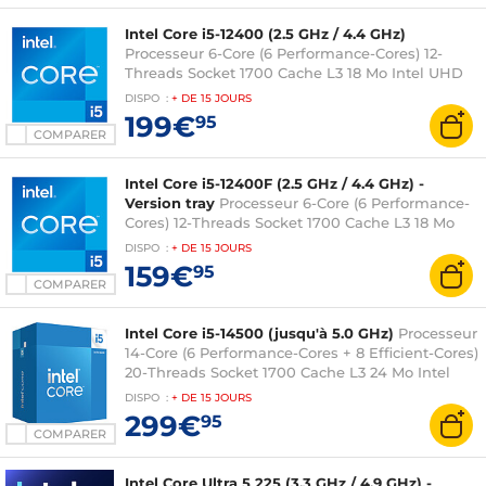
Intel Core i5-12400 (2.5 GHz / 4.4 GHz)
Processeur 6-Core (6 Performance-Cores) 12-
Threads Socket 1700 Cache L3 18 Mo Intel UHD
Graphics 730 0.010 micron (version tray sans
DISPO
:
+ DE
15 JOURS
ventilateur - garantie Intel 3 ans)
199€
95
COMPARER
Intel Core i5-12400F (2.5 GHz / 4.4 GHz) -
Version tray
Processeur 6-Core (6 Performance-
Cores) 12-Threads Socket 1700 Cache L3 18 Mo
0.010 micron (version tray sans ventilateur -
DISPO
:
+ DE
15 JOURS
garantie Intel 3 ans)
159€
95
COMPARER
Intel Core i5-14500 (jusqu'à 5.0 GHz)
Processeur
14-Core (6 Performance-Cores + 8 Efficient-Cores)
20-Threads Socket 1700 Cache L3 24 Mo Intel
UHD Graphics 770 0.010 micron (version boîte
DISPO
:
+ DE
15 JOURS
avec ventilateur - garantie Intel 3 ans)
299€
95
COMPARER
Intel Core Ultra 5 225 (3.3 GHz / 4.9 GHz) -