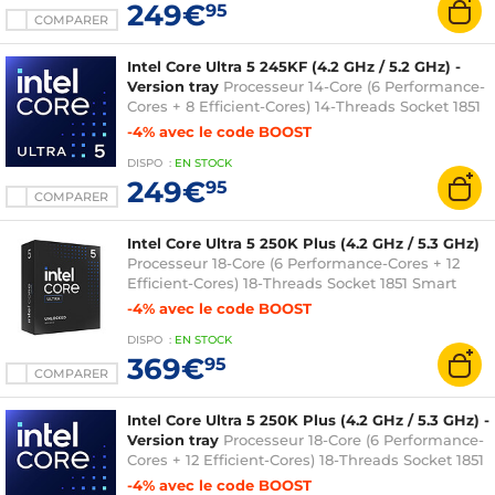
249€
95
COMPARER
Intel Core Ultra 5 245KF (4.2 GHz / 5.2 GHz) -
Version tray
Processeur 14-Core (6 Performance-
Cores + 8 Efficient-Cores) 14-Threads Socket 1851
Smart Cache 24 Mo + L2 26 Mo 0.003 micron
-4% avec le code BOOST
(version tray sans ventilateur - garantie Intel 3
DISPO
:
EN
STOCK
ans)
249€
95
COMPARER
Intel Core Ultra 5 250K Plus (4.2 GHz / 5.3 GHz)
Processeur 18-Core (6 Performance-Cores + 12
Efficient-Cores) 18-Threads Socket 1851 Smart
Cache 30 Mo + L2 30 Mo Intel Graphics 0.003
-4% avec le code BOOST
micron (version boîte sans ventilateur - garantie
DISPO
:
EN
STOCK
Intel 3 ans)
369€
95
COMPARER
Intel Core Ultra 5 250K Plus (4.2 GHz / 5.3 GHz) -
Version tray
Processeur 18-Core (6 Performance-
Cores + 12 Efficient-Cores) 18-Threads Socket 1851
Smart Cache 30 Mo + L2 30 Mo Intel Graphics
-4% avec le code BOOST