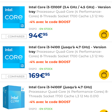
Intel Core i3-13100F (3.4 GHz / 4.5 GHz) - Version
tray
Processeur Quad-Core (4 Performance-
Cores) 8-Threads Socket 1700 Cache L3 12 Mo
0.010 micron (version tray sans ventilateur -
-4% avec le code BOOST
garantie Intel 3 ans)
DISPO
:
EN
STOCK
94€
95
COMPARER
Intel Core i3-14100 (jusqu'à 4.7 GHz) - Version
tray
Processeur Quad-Core (4 Performance-
Cores) 8-Threads Socket 1700 Cache L3 12 Mo
Intel UHD Graphics 730 0.010 micron (version
-4% avec le code BOOST
tray sans ventilateur - garantie Intel 3 ans)
DISPO
:
EN
STOCK
169€
95
COMPARER
Intel Core i3-14100F (jusqu'à 4.7 GHz)
Processeur Quad-Core (4 Performance-Cores) 8-
Threads Socket 1700 Cache L3 12 Mo 0.010
micron (version boîte avec ventilateur - garantie
-4% avec le code BOOST
Intel 3 ans)
DISPO
:
EN
STOCK