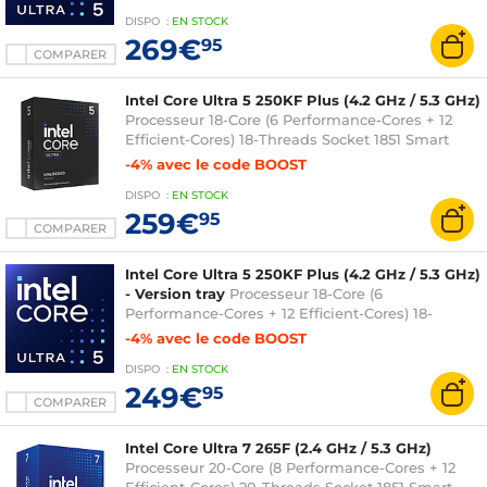
0.003 micron (version tray sans ventilateur -
DISPO
:
EN
STOCK
garantie Intel 3 ans)
269€
95
COMPARER
Intel Core Ultra 5 250KF Plus (4.2 GHz / 5.3 GHz)
Processeur 18-Core (6 Performance-Cores + 12
Efficient-Cores) 18-Threads Socket 1851 Smart
Cache 30 Mo + L2 30 Mo 0.003 micron (version
-4% avec le code BOOST
boîte sans ventilateur - garantie Intel 3 ans)
DISPO
:
EN
STOCK
259€
95
COMPARER
Intel Core Ultra 5 250KF Plus (4.2 GHz / 5.3 GHz)
- Version tray
Processeur 18-Core (6
Performance-Cores + 12 Efficient-Cores) 18-
Threads Socket 1851 Smart Cache 30 Mo + L2 30
-4% avec le code BOOST
Mo 0.003 micron (version tray sans ventilateur -
DISPO
:
EN
STOCK
garantie Intel 3 ans)
249€
95
COMPARER
Intel Core Ultra 7 265F (2.4 GHz / 5.3 GHz)
Processeur 20-Core (8 Performance-Cores + 12