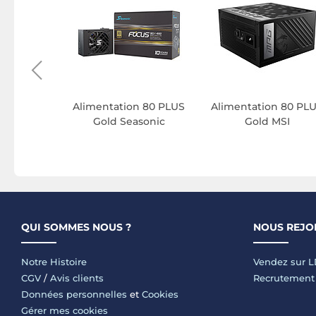
n ATX 3.1
Alimentation 80 PLUS
Alimentation 80 PL
aster
Gold Seasonic
Gold MSI
QUI SOMMES NOUS ?
NOUS REJO
Notre Histoire
Vendez sur 
CGV
/
Avis clients
Recrutement
Données personnelles
et
Cookies
Gérer mes cookies