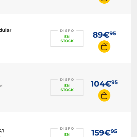
dular
DISPO
89€
95
EN
STOCK
DISPO
104€
95
EN
ld
STOCK
DISPO
.1
159€
95
EN