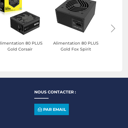
Alimenta
Gold T
limentation 80 PLUS
Alimentation 80 PLUS
Gold Corsair
Gold Fox Spirit
NOUS CONTACTER :
PAR EMAIL