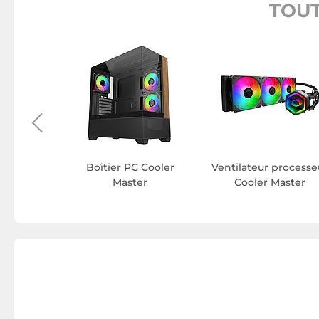
TOUT
ris Cooler
er
Boîtier PC Cooler
Ventilateur processe
Master
Cooler Master