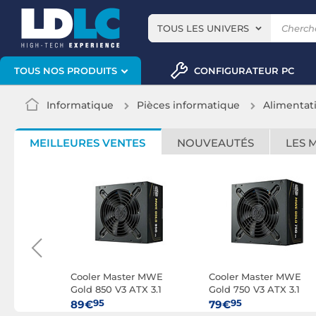
TOUS LES UNIVERS
CONFIGURATEUR PC
TOUS NOS PRODUITS
Informatique
Pièces informatique
Alimentat
MEILLEURES VENTES
NOUVEAUTÉS
LES 
 V SFX
Cooler Master MWE
Cooler Master MWE
 Modular
Gold 850 V3 ATX 3.1
Gold 750 V3 ATX 3.1
Non-Modular
95
95
89€
79€