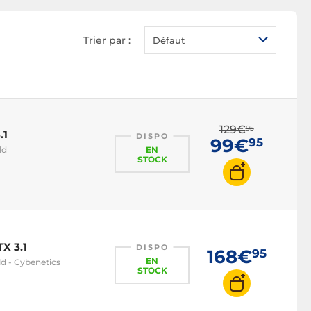
Alimentation 80 PLUS
Bronze
Trier par :
Défaut
Alimentation 80 PLUS
Gold
Alimentation 80 PLUS
Platinum
Alimentation 80 PLUS
Titanium
129€
95
.1
DISPO
99€
95
Alimentation 500W
EN
ld
STOCK
Alimentation 550W
Alimentation 650W
Alimentation 750W
Alimentation 850W
X 3.1
DISPO
168€
95
Alimentation 1000W
EN
d - Cybenetics
STOCK
Alimentation 1200W
Alimentation PC blanche