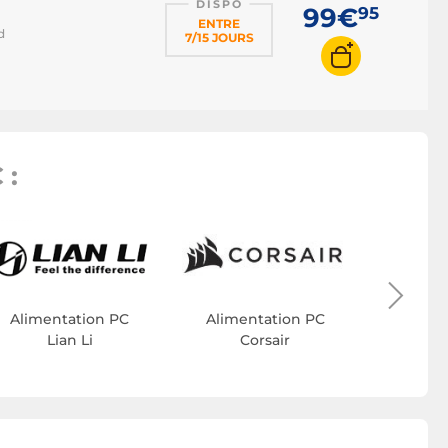
DISPO
99€
95
ENTRE
d
7/15 JOURS
 :
Alime
Cool
Alimentation PC
Alimentation PC
Lian Li
Corsair