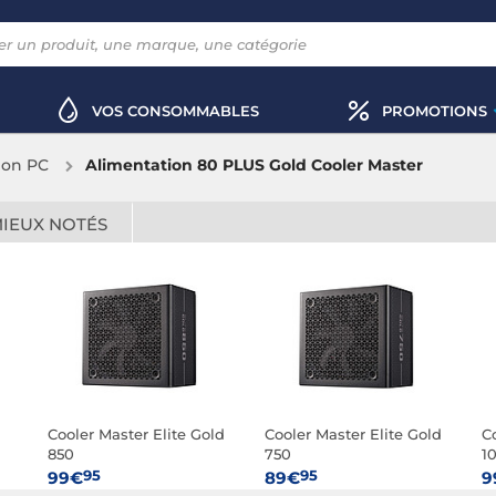
VOS CONSOMMABLES
PROMOTIONS
ion PC
Alimentation 80 PLUS Gold Cooler Master
MIEUX NOTÉS
Cooler Master Elite Gold
Cooler Master Elite Gold
C
850
750
1
3.
95
95
99€
89€
9