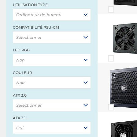
UTILISATION TYPE
Ordinateur de bureau
COMPATIBILITÉ PSU-CM
Sélectionner
LED RGB
Non
COULEUR
Noir
ATX 3.0
Sélectionner
ATX 3.1
Oui