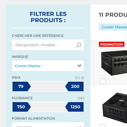
FILTRER
LES
11 PROD
PRODUITS
:
Cooler Maste
CHERCHER UNE RÉFÉRENCE
PROMOTION
MARQUE
Cooler Master
PRIX
En €
79
200
PUISSANCE
(W)
750
1250
FORMAT ALIMENTATION