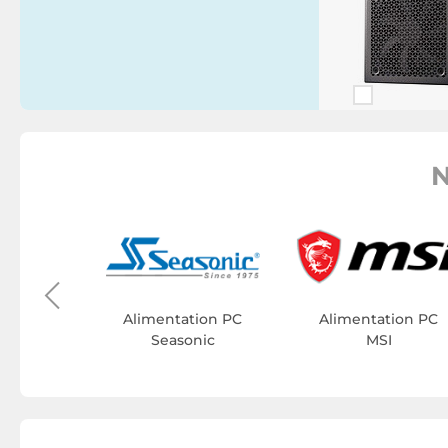
N
ion PC
YK
Alimentation PC
Alimentation PC
Seasonic
MSI