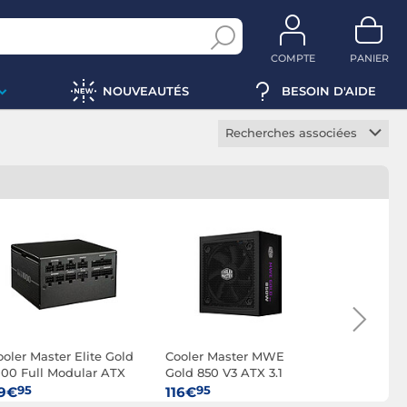
COMPTE
PANIER
NOUVEAUTÉS
BESOIN D'AIDE
Recherches associées
Alimentation modulaire
Alimentation silencieuse
Alimentation EPS12V
Alimentation SFX
Alimentation ATX
Alimentation active
Alimentation PC de
bureau
ooler Master Elite Gold
Cooler Master MWE
Cooler Ma
000 Full Modular ATX
Gold 850 V3 ATX 3.1
II Gold 75
Alimentation serveur
1
95
95
95
9€
116€
104€
Alimentation LED