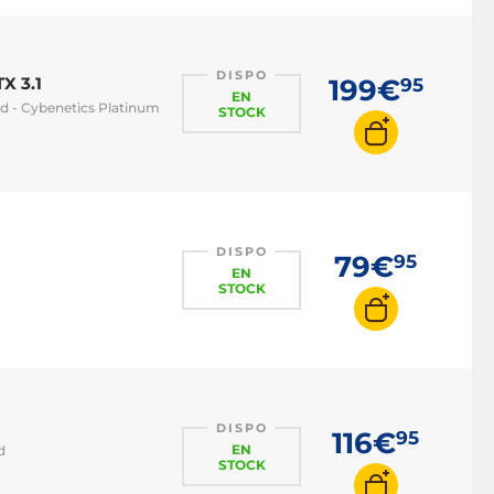
DISPO
X 3.1
199€
95
EN
d - Cybenetics Platinum
STOCK
DISPO
79€
95
EN
STOCK
DISPO
116€
95
EN
d
STOCK