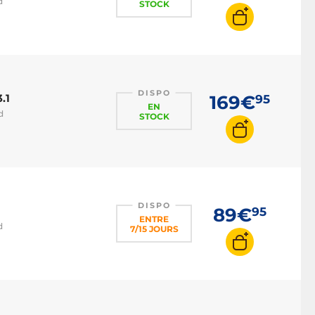
d
STOCK
DISPO
.1
169€
95
EN
d
STOCK
DISPO
89€
95
ENTRE
d
7/15 JOURS