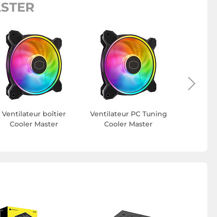
ASTER
Clavier 
M
Ventilateur boîtier
Ventilateur PC Tuning
Cooler Master
Cooler Master