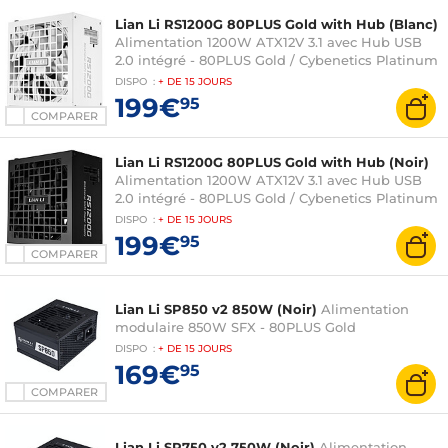
Lian Li RS1200G 80PLUS Gold with Hub (Blanc)
Alimentation 1200W ATX12V 3.1 avec Hub USB
2.0 intégré - 80PLUS Gold / Cybenetics Platinum
DISPO
:
+ DE
15 JOURS
199€
95
COMPARER
Lian Li RS1200G 80PLUS Gold with Hub (Noir)
Alimentation 1200W ATX12V 3.1 avec Hub USB
2.0 intégré - 80PLUS Gold / Cybenetics Platinum
DISPO
:
+ DE
15 JOURS
199€
95
COMPARER
Lian Li SP850 v2 850W (Noir)
Alimentation
modulaire 850W SFX - 80PLUS Gold
DISPO
:
+ DE
15 JOURS
169€
95
COMPARER
Lian Li SP750 v2 750W (Noir)
Alimentation