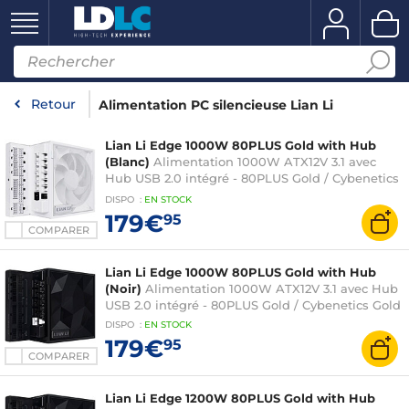
Retour
Alimentation PC silencieuse Lian Li
Lian Li Edge 1000W 80PLUS Gold with Hub
(Blanc)
Alimentation 1000W ATX12V 3.1 avec
Hub USB 2.0 intégré - 80PLUS Gold / Cybenetics
Gold
DISPO
:
EN
STOCK
179€
95
COMPARER
Lian Li Edge 1000W 80PLUS Gold with Hub
(Noir)
Alimentation 1000W ATX12V 3.1 avec Hub
USB 2.0 intégré - 80PLUS Gold / Cybenetics Gold
DISPO
:
EN
STOCK
179€
95
COMPARER
Lian Li Edge 1200W 80PLUS Gold with Hub