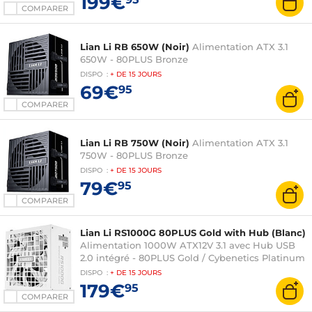
199€
COMPARER
Lian Li RB 650W (Noir)
Alimentation ATX 3.1
650W - 80PLUS Bronze
DISPO
:
+ DE
15 JOURS
69€
95
COMPARER
Lian Li RB 750W (Noir)
Alimentation ATX 3.1
750W - 80PLUS Bronze
DISPO
:
+ DE
15 JOURS
79€
95
COMPARER
Lian Li RS1000G 80PLUS Gold with Hub (Blanc)
Alimentation 1000W ATX12V 3.1 avec Hub USB
2.0 intégré - 80PLUS Gold / Cybenetics Platinum
DISPO
:
+ DE
15 JOURS
179€
95
COMPARER