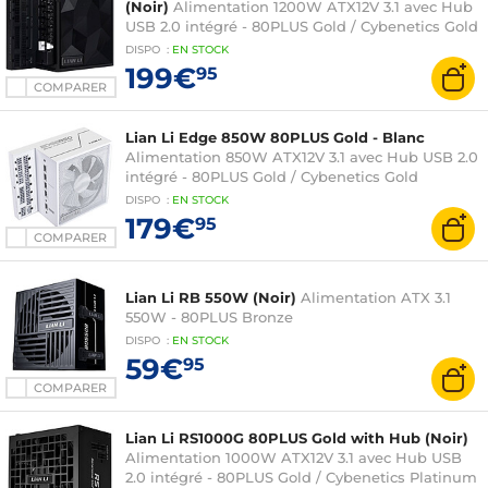
(Noir)
Alimentation 1200W ATX12V 3.1 avec Hub
USB 2.0 intégré - 80PLUS Gold / Cybenetics Gold
DISPO
:
EN
STOCK
199€
95
COMPARER
Lian Li Edge 850W 80PLUS Gold - Blanc
Alimentation 850W ATX12V 3.1 avec Hub USB 2.0
intégré - 80PLUS Gold / Cybenetics Gold
DISPO
:
EN
STOCK
179€
95
COMPARER
Lian Li RB 550W (Noir)
Alimentation ATX 3.1
550W - 80PLUS Bronze
DISPO
:
EN
STOCK
59€
95
COMPARER
Lian Li RS1000G 80PLUS Gold with Hub (Noir)
Alimentation 1000W ATX12V 3.1 avec Hub USB
2.0 intégré - 80PLUS Gold / Cybenetics Platinum