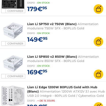
DISPO
:
EN
STOCK
179€
95
COMPARER
Lian Li SP750 v2 750W (Blanc)
Alimentation
modulaire 750W SFX - 80PLUS Gold
DISPO
:
EN
STOCK
149€
95
COMPARER
Lian Li SP850 v2 850W (Blanc)
Alimentation
modulaire 850W SFX - 80PLUS Gold
DISPO
:
EN
STOCK
169€
95
COMPARER
Lian Li Edge 1200W 80PLUS Gold with Hub
(Blanc)
Alimentation 1200W ATX12V 3.1 avec Hub
USB 2.0 intégré - 80PLUS Gold / Cybenetics Gold
DISPO
:
+ DE
15 JOURS
95