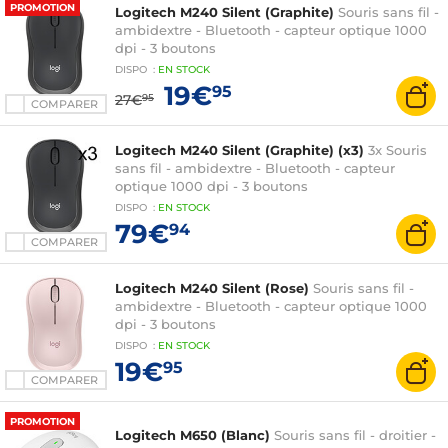
PROMOTION
Logitech M240 Silent (Graphite)
Souris sans fil -
ambidextre - Bluetooth - capteur optique 1000
dpi - 3 boutons
DISPO
:
EN
STOCK
19€
95
27€
95
COMPARER
Logitech M240 Silent (Graphite) (x3)
3x Souris
sans fil - ambidextre - Bluetooth - capteur
optique 1000 dpi - 3 boutons
DISPO
:
EN
STOCK
79€
94
COMPARER
Logitech M240 Silent (Rose)
Souris sans fil -
ambidextre - Bluetooth - capteur optique 1000
dpi - 3 boutons
DISPO
:
EN
STOCK
19€
95
COMPARER
PROMOTION
Logitech M650 (Blanc)
Souris sans fil - droitier -