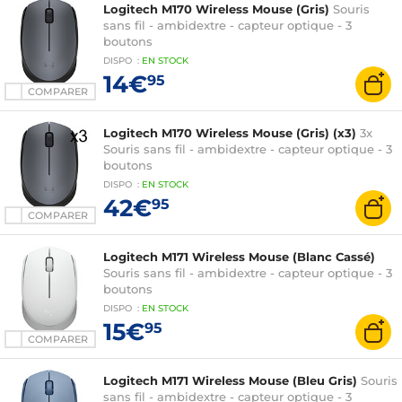
Logitech M170 Wireless Mouse (Gris)
Souris
sans fil - ambidextre - capteur optique - 3
boutons
DISPO
:
EN
STOCK
14€
95
COMPARER
Logitech M170 Wireless Mouse (Gris) (x3)
3x
Souris sans fil - ambidextre - capteur optique - 3
boutons
DISPO
:
EN
STOCK
42€
95
COMPARER
Logitech M171 Wireless Mouse (Blanc Cassé)
Souris sans fil - ambidextre - capteur optique - 3
boutons
DISPO
:
EN
STOCK
15€
95
COMPARER
Logitech M171 Wireless Mouse (Bleu Gris)
Souris
sans fil - ambidextre - capteur optique - 3