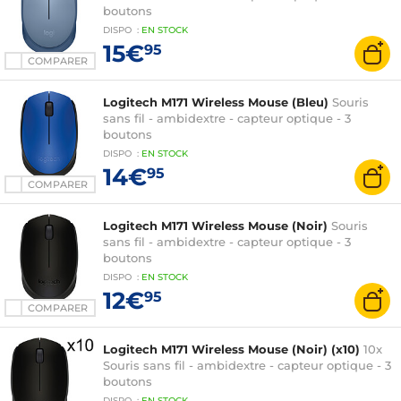
boutons
DISPO
:
EN
STOCK
15€
95
COMPARER
Logitech M171 Wireless Mouse (Bleu)
Souris
sans fil - ambidextre - capteur optique - 3
boutons
DISPO
:
EN
STOCK
14€
95
COMPARER
Logitech M171 Wireless Mouse (Noir)
Souris
sans fil - ambidextre - capteur optique - 3
boutons
DISPO
:
EN
STOCK
12€
95
COMPARER
Logitech M171 Wireless Mouse (Noir) (x10)
10x
Souris sans fil - ambidextre - capteur optique - 3
boutons
DISPO
:
EN
STOCK