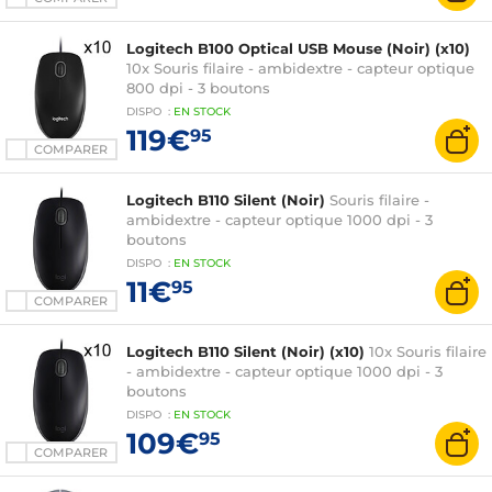
Logitech B100 Optical USB Mouse (Noir) (x10)
10x Souris filaire - ambidextre - capteur optique
800 dpi - 3 boutons
DISPO
:
EN
STOCK
119€
95
COMPARER
Logitech B110 Silent (Noir)
Souris filaire -
ambidextre - capteur optique 1000 dpi - 3
boutons
DISPO
:
EN
STOCK
11€
95
COMPARER
Logitech B110 Silent (Noir) (x10)
10x Souris filaire
- ambidextre - capteur optique 1000 dpi - 3
boutons
DISPO
:
EN
STOCK
109€
95
COMPARER