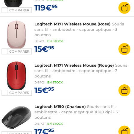
119€
95
COMPARER
Logitech M171 Wireless Mouse (Rose)
Souris
sans fil - ambidextre - capteur optique - 3
boutons
DISPO
:
EN
STOCK
15€
95
COMPARER
Logitech M171 Wireless Mouse (Rouge)
Souris
sans fil - ambidextre - capteur optique - 3
boutons
DISPO
:
EN
STOCK
15€
95
COMPARER
Logitech M190 (Charbon)
Souris sans fil -
ambidextre - capteur optique 1000 dpi - 3
boutons
DISPO
:
EN
STOCK
17€
95