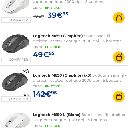
capteur optique 2000 dpi - 5 boutons
DISPO
:
EN
STOCK
39€
95
49€
95
COMPARER
Logitech M650 (Graphite)
Souris sans fil -
droitier - capteur optique 2000 dpi - 5 boutons
DISPO
:
EN
STOCK
49€
95
COMPARER
Logitech M650 (Graphite) (x3)
3x Souris sans fil -
droitier - capteur optique 2000 dpi - 5 boutons
DISPO
:
EN
STOCK
142€
95
COMPARER
Logitech M650 L (Blanc)
Souris sans fil - droitier
- capteur optique 2000 dpi - 5 boutons
DISPO
:
EN
STOCK