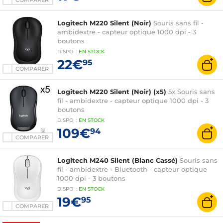
COMPARER
Logitech M220 Silent (Noir)
Souris sans fil -
ambidextre - capteur optique 1000 dpi - 3
boutons
DISPO
:
EN
STOCK
22€
95
COMPARER
Logitech M220 Silent (Noir) (x5)
5x Souris sans
fil - ambidextre - capteur optique 1000 dpi - 3
boutons
DISPO
:
EN
STOCK
109€
94
COMPARER
Logitech M240 Silent (Blanc Cassé)
Souris sans
fil - ambidextre - Bluetooth - capteur optique
1000 dpi - 3 boutons
DISPO
:
EN
STOCK
19€
95
COMPARER