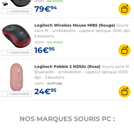
DISPO
:
EN
STOCK
79€
94
COMPARER
Logitech Wireless Mouse M185 (Rouge)
Souris
sans fil - ambidextre - capteur optique 1000 dpi -
3 boutons
DISPO
:
EN
STOCK
16€
95
COMPARER
Logitech Pebble 2 M350s (Rose)
Souris sans fil
Bluetooth - ambidextre - capteur optique 1000
dpi - 3 boutons
DISPO
:
RUPTURE
24€
95
COMPARER
NOS MARQUES SOURIS PC :