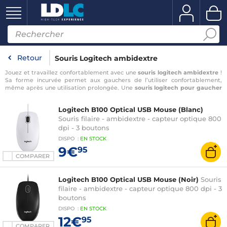
Retour
Souris Logitech ambidextre
Jouez et travaillez confortablement avec une
souris logitech ambidextre
!
Sa forme incurvée permet aux gauchers de l’utiliser confortablement,
même après une utilisation prolongée. Une
souris logitech pour gaucher
est donc le modèle à privilégier si vous utilisez un ordinateur
quotidiennement et pendant plusieurs heures pour éviter les douleurs aux
Logitech B100 Optical USB Mouse (Blanc)
poignées. Facilitez-vous la vie avec une
souris gamer ambidextre
, à choisir
parmi note sélection de
Souris filaire - ambidextre - capteur optique 800
souris PC Logitech
!
dpi - 3 boutons
DISPO
:
EN
STOCK
9€
95
COMPARER
Logitech B100 Optical USB Mouse (Noir)
Souris
filaire - ambidextre - capteur optique 800 dpi - 3
boutons
DISPO
:
EN
STOCK
12€
95
COMPARER