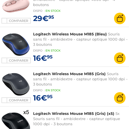
boutons
DISPO
:
EN
STOCK
29€
95
COMPARER
Logitech Wireless Mouse M185 (Bleu)
Souris
sans fil - ambidextre - capteur optique 1000 dpi -
3 boutons
DISPO
:
EN
STOCK
16€
95
COMPARER
Logitech Wireless Mouse M185 (Gris)
Souris
sans fil - ambidextre - capteur optique 1000 dpi -
3 boutons
DISPO
:
EN
STOCK
16€
95
COMPARER
Logitech Wireless Mouse M185 (Gris) (x5)
5x
Souris sans fil - ambidextre - capteur optique
1000 dpi - 3 boutons