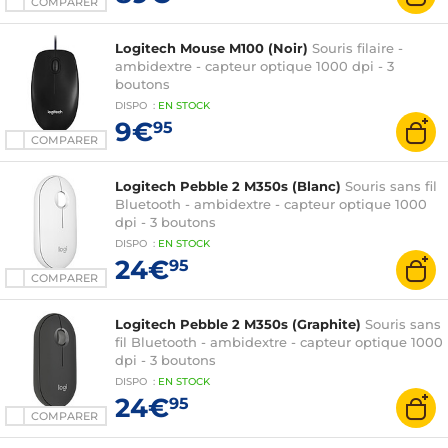
COMPARER
Logitech Mouse M100 (Noir)
Souris filaire -
ambidextre - capteur optique 1000 dpi - 3
boutons
DISPO
:
EN
STOCK
9€
95
COMPARER
Logitech Pebble 2 M350s (Blanc)
Souris sans fil
Bluetooth - ambidextre - capteur optique 1000
dpi - 3 boutons
DISPO
:
EN
STOCK
24€
95
COMPARER
Logitech Pebble 2 M350s (Graphite)
Souris sans
fil Bluetooth - ambidextre - capteur optique 1000
dpi - 3 boutons
DISPO
:
EN
STOCK
24€
95
COMPARER