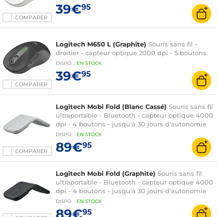
39€
95
COMPARER
Logitech M650 L (Graphite)
Souris sans fil -
droitier - capteur optique 2000 dpi - 5 boutons
DISPO
:
EN
STOCK
39€
95
COMPARER
Logitech Mobi Fold (Blanc Cassé)
Souris sans fil
ultraportable - Bluetooth - capteur optique 4000
dpi - 4 boutons - jusqu'à 30 jours d'autonomie
DISPO
:
EN
STOCK
89€
95
COMPARER
Logitech Mobi Fold (Graphite)
Souris sans fil
ultraportable - Bluetooth - capteur optique 4000
dpi - 4 boutons - jusqu'à 30 jours d'autonomie
DISPO
:
EN
STOCK
89€
95