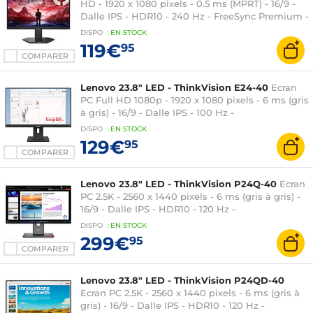
HD - 1920 x 1080 pixels - 0.5 ms (MPRT) - 16/9 -
Dalle IPS - HDR10 - 240 Hz - FreeSync Premium -
HDMI/DisplayPort - Pivot - Noir
DISPO
:
EN
STOCK
119€
95
COMPARER
Lenovo 23.8" LED - ThinkVision E24-40
Ecran
PC Full HD 1080p - 1920 x 1080 pixels - 6 ms (gris
à gris) - 16/9 - Dalle IPS - 100 Hz -
HDMI/DisplayPort/VGA - Pivot - Haut-parleurs -
DISPO
:
EN
STOCK
Noir
129€
95
COMPARER
Lenovo 23.8" LED - ThinkVision P24Q-40
Ecran
PC 2.5K - 2560 x 1440 pixels - 6 ms (gris à gris) -
16/9 - Dalle IPS - HDR10 - 120 Hz -
DisplayPort/HDMI - Pivot - Noir
DISPO
:
EN
STOCK
299€
95
COMPARER
Lenovo 23.8" LED - ThinkVision P24QD-40
Ecran PC 2.5K - 2560 x 1440 pixels - 6 ms (gris à
gris) - 16/9 - Dalle IPS - HDR10 - 120 Hz -