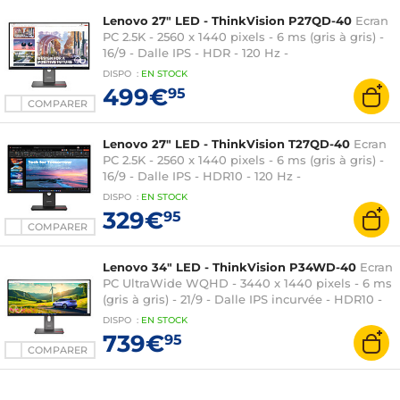
Lenovo 27" LED - ThinkVision P27QD-40
Ecran
PC 2.5K - 2560 x 1440 pixels - 6 ms (gris à gris) -
16/9 - Dalle IPS - HDR - 120 Hz -
DisplayPort/HDMI/USB-C - Ethernet - Pivot - Noir
DISPO
:
EN
STOCK
499€
95
COMPARER
Lenovo 27" LED - ThinkVision T27QD-40
Ecran
PC 2.5K - 2560 x 1440 pixels - 6 ms (gris à gris) -
16/9 - Dalle IPS - HDR10 - 120 Hz -
DisplayPort/HDMI/USB-C - Ethernet - Pivot - Noir
DISPO
:
EN
STOCK
329€
95
COMPARER
Lenovo 34" LED - ThinkVision P34WD-40
Ecran
PC UltraWide WQHD - 3440 x 1440 pixels - 6 ms
(gris à gris) - 21/9 - Dalle IPS incurvée - HDR10 -
120 Hz - DisplayPort/HDMI/USB-C - Ethernet -
DISPO
:
EN
STOCK
Réglage en hauteur - Noir
739€
95
COMPARER