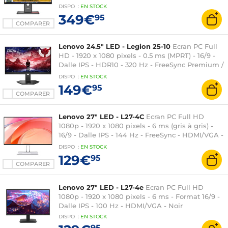
DisplayPort/HDMI/USB-C - Ethernet - Pivot - Noir
DISPO
:
EN
STOCK
349€
95
COMPARER
Lenovo 24.5" LED - Legion 25-10
Ecran PC Full
HD - 1920 x 1080 pixels - 0.5 ms (MPRT) - 16/9 -
Dalle IPS - HDR10 - 320 Hz - FreeSync Premium /
G-SYNC Compatible - HDMI/DisplayPort - Pivot -
DISPO
:
EN
STOCK
Noir
149€
95
COMPARER
Lenovo 27" LED - L27-4C
Ecran PC Full HD
1080p - 1920 x 1080 pixels - 6 ms (gris à gris) -
16/9 - Dalle IPS - 144 Hz - FreeSync - HDMI/VGA -
Haut-parleurs - Blanc
DISPO
:
EN
STOCK
129€
95
COMPARER
Lenovo 27" LED - L27-4e
Ecran PC Full HD
1080p - 1920 x 1080 pixels - 6 ms - Format 16/9 -
Dalle IPS - 100 Hz - HDMI/VGA - Noir
DISPO
:
EN
STOCK
95