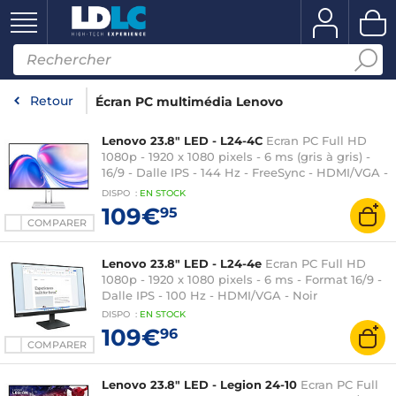
Retour
Écran PC multimédia Lenovo
Lenovo 23.8" LED - L24-4C
Ecran PC Full HD
1080p - 1920 x 1080 pixels - 6 ms (gris à gris) -
16/9 - Dalle IPS - 144 Hz - FreeSync - HDMI/VGA -
Haut-parleurs - Gris
DISPO
:
EN
STOCK
109€
95
COMPARER
Lenovo 23.8" LED - L24-4e
Ecran PC Full HD
1080p - 1920 x 1080 pixels - 6 ms - Format 16/9 -
Dalle IPS - 100 Hz - HDMI/VGA - Noir
DISPO
:
EN
STOCK
109€
96
COMPARER
Lenovo 23.8" LED - Legion 24-10
Ecran PC Full