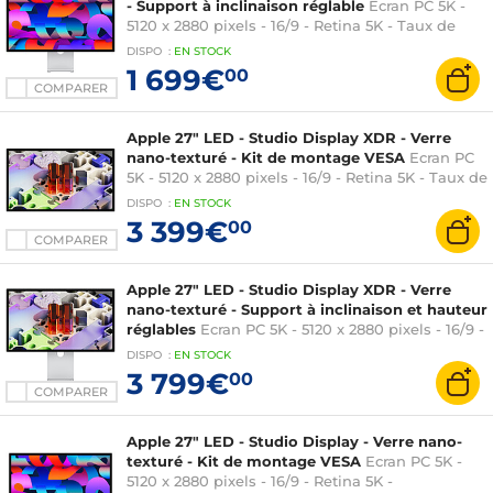
- Support à inclinaison réglable
Ecran PC 5K -
5120 x 2880 pixels - 16/9 - Retina 5K - Taux de
rafraichissement 60 Hz - Thunderbolt 5 - USB-C -
DISPO
:
EN
STOCK
Webcam - Support à inclinaiso
1 699€
00
COMPARER
Apple 27" LED - Studio Display XDR - Verre
nano-texturé - Kit de montage VESA
Ecran PC
5K - 5120 x 2880 pixels - 16/9 - Retina 5K - Taux de
rafraichissement 120 Hz - Thunderbolt 5 - USB-C
DISPO
:
EN
STOCK
- Webcam - Kit VESA - Argent (sans pied)
3 399€
00
COMPARER
Apple 27" LED - Studio Display XDR - Verre
nano-texturé - Support à inclinaison et hauteur
réglables
Ecran PC 5K - 5120 x 2880 pixels - 16/9 -
Retina 5K - Taux de rafraichissement 120 Hz -
DISPO
:
EN
STOCK
Thunderbolt 5 - USB-C - Webcam - Support à
3 799€
00
inclinaison et hauteur réglables - Argent
COMPARER
Apple 27" LED - Studio Display - Verre nano-
texturé - Kit de montage VESA
Ecran PC 5K -
5120 x 2880 pixels - 16/9 - Retina 5K -