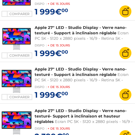
Thunderbolt 3 - USB-C - Webcam - Kit VESA -
DISPO
:
+ DE
15 JOURS
Argent (sans pied)
1 999€
00
COMPARER
Apple 27" LED - Studio Display - Verre nano-
texturé - Support à inclinaison réglable
Ecran
PC 5K - 5120 x 2880 pixels - 16/9 - Retina 5K -
Thunderbolt 3 - USB-C - Webcam - Support
DISPO
:
+ DE
15 JOURS
inclinable - Argent
1 999€
00
COMPARER
Apple 27" LED - Studio Display - Verre nano-
texturé - Support à inclinaison réglable
Ecran
PC 5K - 5120 x 2880 pixels - 16/9 - Retina 5K -
Taux de rafraichissement 60 Hz - Thunderbolt 5 -
DISPO
:
+ DE
15 JOURS
USB-C - Webcam - Support à inclinaison
1 999€
00
réglable - Argent
COMPARER
Apple 27" LED - Studio Display - Verre nano-
texturé- Support à inclinaison et hauteur
réglables
Ecran PC 5K - 5120 x 2880 pixels - 16/9 -
Retina 5K - Taux de rafraichissement 60 Hz -
DISPO
:
+ DE
15 JOURS
Thunderbolt 5 - USB-C - Webcam - Support à