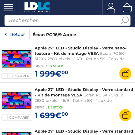
Retour
Écran PC 16/9 Apple
Apple 27" LED - Studio Display - Verre nano-
texturé - Kit de montage VESA
Ecran PC 5K -
5120 x 2880 pixels - 16/9 - Retina 5K - Taux de
rafraichissement 60 Hz - Thunderbolt 5 - USB-C -
DISPO
:
EN
STOCK
Webcam - Kit de montage VESA - Argent
1 999€
00
COMPARER
Apple 27" LED - Studio Display - Verre standard
- Kit de montage VESA
Ecran PC 5K - 5120 x
2880 pixels - 16/9 - Retina 5K - Taux de
rafraichissement 60 Hz - Thunderbolt 5 - USB-C -
DISPO
:
EN
STOCK
Webcam - Kit de montage VESA - Argent (sans
1 699€
00
pied)
COMPARER
Apple 27" LED - Studio Display - Verre standard