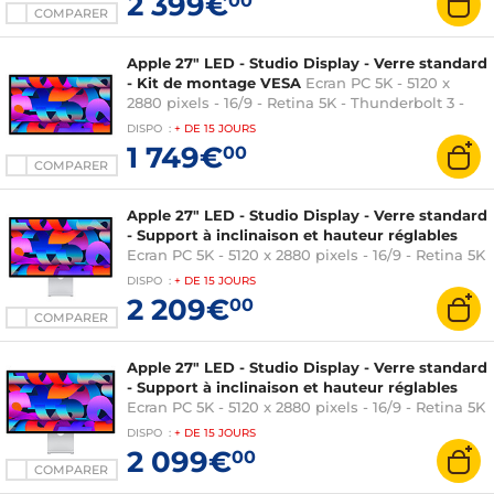
2 399€
00
inclinaison et hauteur réglables - Argent
COMPARER
Apple 27" LED - Studio Display - Verre standard
- Kit de montage VESA
Ecran PC 5K - 5120 x
2880 pixels - 16/9 - Retina 5K - Thunderbolt 3 -
USB-C - Webcam - Kit VESA - Argent (sans pied)
DISPO
:
+ DE
15 JOURS
1 749€
00
COMPARER
Apple 27" LED - Studio Display - Verre standard
- Support à inclinaison et hauteur réglables
Ecran PC 5K - 5120 x 2880 pixels - 16/9 - Retina 5K
- Thunderbolt 3 - USB-C - Webcam - Support à
DISPO
:
+ DE
15 JOURS
hauteur et inclinaison réglables - Argent
2 209€
00
COMPARER
Apple 27" LED - Studio Display - Verre standard
- Support à inclinaison et hauteur réglables
Ecran PC 5K - 5120 x 2880 pixels - 16/9 - Retina 5K
- Taux de rafraichissement 60 Hz - Thunderbolt 5
DISPO
:
+ DE
15 JOURS
- USB-C - Webcam - Support à inclinaison et
2 099€
00
hauteur réglables - Argent
COMPARER