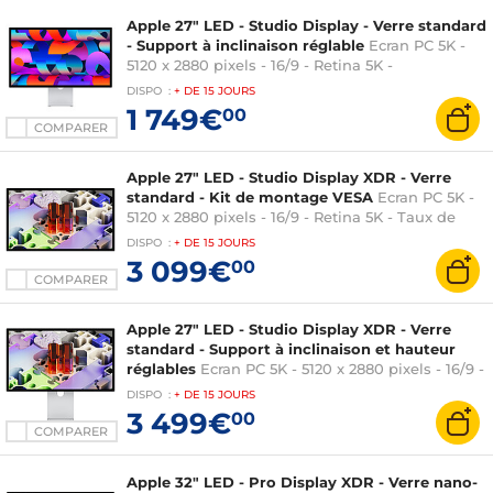
Apple 27" LED - Studio Display - Verre standard
- Support à inclinaison réglable
Ecran PC 5K -
5120 x 2880 pixels - 16/9 - Retina 5K -
Thunderbolt 3 - USB-C - Webcam - Support
DISPO
:
+ DE
15 JOURS
inclinable - Argent
1 749€
00
COMPARER
Apple 27" LED - Studio Display XDR - Verre
standard - Kit de montage VESA
Ecran PC 5K -
5120 x 2880 pixels - 16/9 - Retina 5K - Taux de
rafraichissement 120 Hz - Thunderbolt 5 - USB-C
DISPO
:
+ DE
15 JOURS
- Webcam - Kit VESA - Argent (sans pied)
3 099€
00
COMPARER
Apple 27" LED - Studio Display XDR - Verre
standard - Support à inclinaison et hauteur
réglables
Ecran PC 5K - 5120 x 2880 pixels - 16/9 -
Retina 5K - Taux de rafraichissement 120 Hz -
DISPO
:
+ DE
15 JOURS
Thunderbolt 5 - USB-C - Webcam - Support à
3 499€
00
inclinaison et hauteur réglables - Argent
COMPARER
Apple 32" LED - Pro Display XDR - Verre nano-