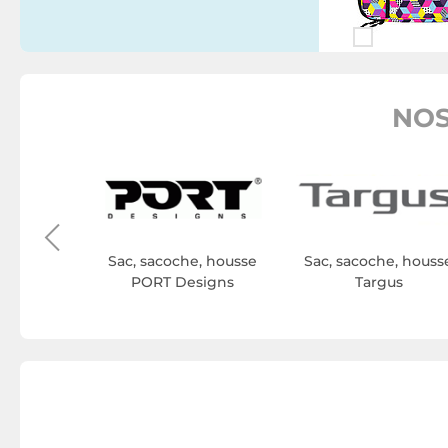
NOS
e, housse
ck
Sac, sacoche, housse
Sac, sacoche, houss
PORT Designs
Targus