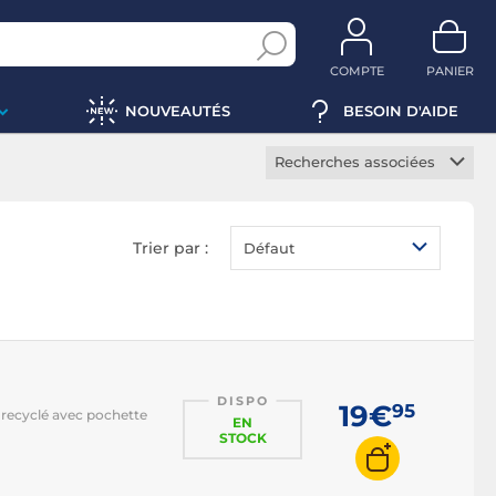
COMPTE
PANIER
NOUVEAUTÉS
BESOIN D'AIDE
Recherches associées
Sacoche PC portable
Housse PC portable
Trier par :
Défaut
Sac à dos PC portable
Valise PC portable
Sacoche ordinateur 13
pouces
Sacoche ordinateur 14
DISPO
pouces
19€
95
 recyclé avec pochette
EN
STOCK
Sacoche ordinateur 15
pouces
Sacoche ordinateur 17