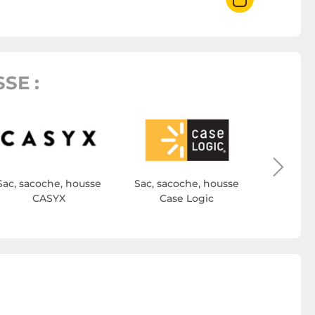
SE :
Sac, sac
I
Sac, sacoche, housse
Sac, sacoche, housse
CASYX
Case Logic