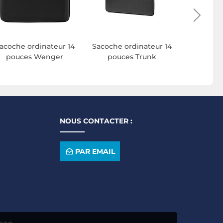
acoche ordinateur 14
Sacoche ordinateur 14
Housse 
pouces Wenger
pouces Trunk
I
NOUS CONTACTER :
PAR EMAIL