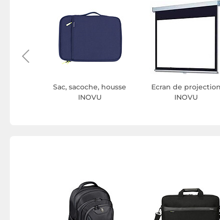
 INOVU
Sac, sacoche, housse
Ecran de projectio
INOVU
INOVU
nateur 16
INOVU