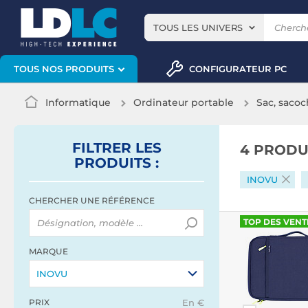
TOUS LES UNIVERS
CONFIGURATEUR PC
TOUS NOS PRODUITS
Informatique
Ordinateur portable
Sac, sacoc
FILTRER
LES
4 PRODU
PRODUITS
:
INOVU
CHERCHER UNE RÉFÉRENCE
TOP DES VENT
MARQUE
INOVU
PRIX
En €