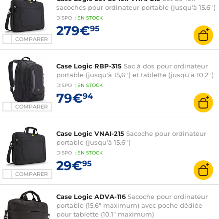
sacoches pour ordinateur portable (jusqu'à 15.6'')
DISPO
:
EN
STOCK
279€
95
COMPARER
Case Logic RBP-315
Sac à dos pour ordinateur
portable (jusqu'à 15,6'') et tablette (jusqu'à 10,2'')
DISPO
:
EN
STOCK
79€
94
COMPARER
Case Logic VNAI-215
Sacoche pour ordinateur
portable (jusqu'à 15.6'')
DISPO
:
EN
STOCK
29€
95
COMPARER
Case Logic ADVA-116
Sacoche pour ordinateur
portable (15.6" maximum) avec poche dédiée
pour tablette (10.1" maximum)