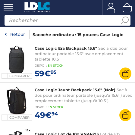
Retour
Sacoche ordinateur 15 pouces Case Logic
Case Logic Era Backpack 15.6"
Sac à dos pour
ordinateur portable 15.6" avec emplacement
tablette 10.5"
DISPO
:
EN
STOCK
59€
95
COMPARER
Case Logic Jaunt Backpack 15.6" (Noir)
Sac à
dos pour ordinateur portable (jusqu'à 15.6'') avec
emplacement tablette (jusqu'à 10.5")
DISPO
:
EN
STOCK
49€
94
COMPARER
Case Logic Lot de 10x VNAI-215
Lot de 10x