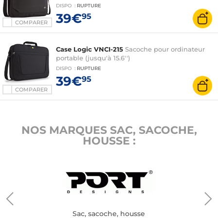
DISPO
:
RUPTURE
39€
95
COMPARER
Case Logic VNCI-215
Sacoche pour ordinateur
portable (jusqu'à 15.6'')
DISPO
:
RUPTURE
39€
95
COMPARER
NOS MARQUES SAC, SACOCHE,
HOUSSE :
Sac, sacoche, housse