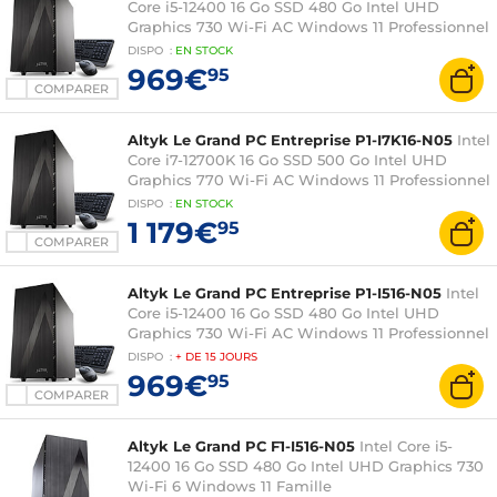
Core i5-12400 16 Go SSD 480 Go Intel UHD
Graphics 730 Wi-Fi AC Windows 11 Professionnel
DISPO
:
EN
STOCK
969€
95
COMPARER
Altyk Le Grand PC Entreprise P1-I7K16-N05
Intel
Core i7-12700K 16 Go SSD 500 Go Intel UHD
Graphics 770 Wi-Fi AC Windows 11 Professionnel
DISPO
:
EN
STOCK
1 179€
95
COMPARER
Altyk Le Grand PC Entreprise P1-I516-N05
Intel
Core i5-12400 16 Go SSD 480 Go Intel UHD
Graphics 730 Wi-Fi AC Windows 11 Professionnel
DISPO
:
+ DE
15 JOURS
969€
95
COMPARER
Altyk Le Grand PC F1-I516-N05
Intel Core i5-
12400 16 Go SSD 480 Go Intel UHD Graphics 730
Wi-Fi 6 Windows 11 Famille