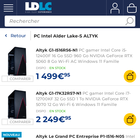
Retour
PC Intel Alder Lake-S ALTYK
Altyk G1-I516R56-N1
PC gamer Intel Core i5-
12400F 16 Go SSD 960 Go NVIDIA GeForce RTX
5060 8 Go Wi-Fi AC Windows 11 Famille
DISPO
:
EN
STOCK
1 499€
95
COMPARER
Altyk G1-I7K32R57-N1
PC gamer Intel Core i7-
12700KF 32 Go SSD 1 To NVIDIA GeForce RTX
5070 12 Go Wi-Fi 6 Windows 11 Famille
DISPO
:
EN
STOCK
2 249€
95
COMPARER
NOUVEAU
Altyk Le Grand PC Entreprise P1-I516-N05
Intel