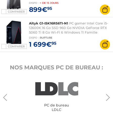
DISPO
:
+ DE
15 JOURS
899€
95
COMPARER
Altyk G1-I5K16R56TI-N1
PC gamer Intel Core i5-
12600K 16 Go SSD 960 Go NVIDIA GeForce RTX
5060 Ti 8 Go Wi-Fi 6 Windows 11 Famille
DISPO
:
RUPTURE
1 699€
95
COMPARER
NOS MARQUES PC DE BUREAU :
PC de bureau
LDLC