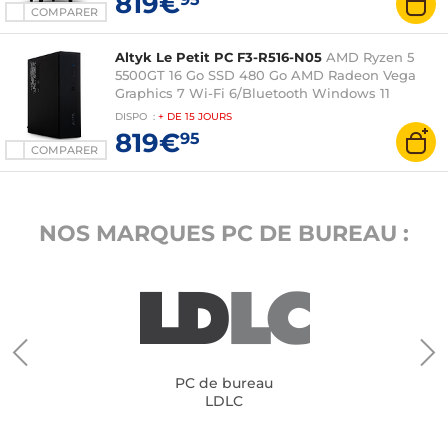
819€
COMPARER
Altyk Le Petit PC F3-R516-N05
AMD Ryzen 5
5500GT 16 Go SSD 480 Go AMD Radeon Vega
Graphics 7 Wi-Fi 6/Bluetooth Windows 11
Famille
DISPO
:
+ DE
15 JOURS
819€
95
COMPARER
NOS MARQUES PC DE BUREAU :
PC de bureau
LDLC