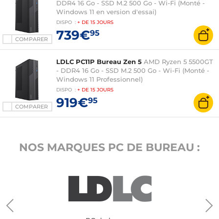
DDR4 16 Go - SSD M.2 500 Go - Wi-Fi (Monté -
Windows 11 en version d'essai)
DISPO
:
+ DE
15 JOURS
739€
95
COMPARER
LDLC PC11P Bureau Zen 5
AMD Ryzen 5 5500GT
- DDR4 16 Go - SSD M.2 500 Go - Wi-Fi (Monté -
Windows 11 Professionnel)
DISPO
:
+ DE
15 JOURS
919€
95
COMPARER
NOS MARQUES PC DE BUREAU :