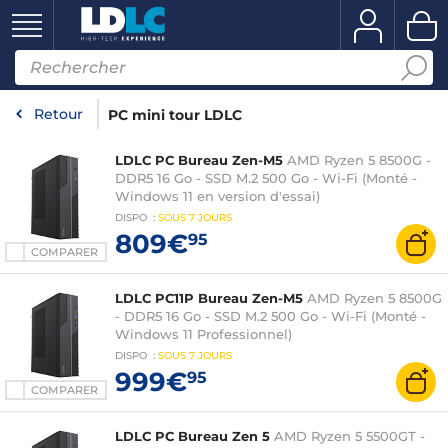
Retour
PC mini tour LDLC
LDLC PC Bureau Zen-M5
AMD Ryzen 5 8500G -
DDR5 16 Go - SSD M.2 500 Go - Wi-Fi (Monté -
Windows 11 en version d'essai)
DISPO
:
SOUS
7 JOURS
809€
95
COMPARER
LDLC PC11P Bureau Zen-M5
AMD Ryzen 5 8500G
- DDR5 16 Go - SSD M.2 500 Go - Wi-Fi (Monté -
Windows 11 Professionnel)
DISPO
:
SOUS
7 JOURS
999€
95
COMPARER
LDLC PC Bureau Zen 5
AMD Ryzen 5 5500GT -