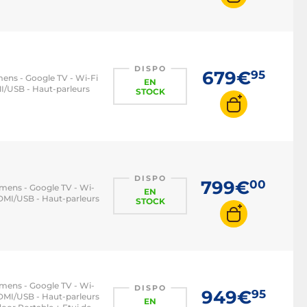
DISPO
679€
95
ens - Google TV - Wi-Fi
EN
MI/USB - Haut-parleurs
STOCK
DISPO
799€
00
umens - Google TV - Wi-
EN
 HDMI/USB - Haut-parleurs
STOCK
umens - Google TV - Wi-
DISPO
949€
95
 HDMI/USB - Haut-parleurs
EN