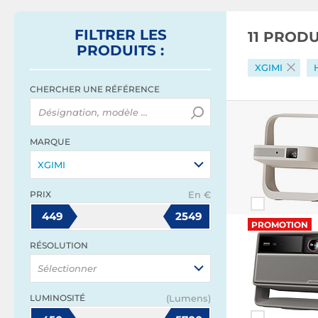
FILTRER
LES
11 PROD
PRODUITS
:
XGIMI
CHERCHER UNE RÉFÉRENCE
MARQUE
XGIMI
PRIX
En €
449
2549
PROMOTION
RÉSOLUTION
Sélectionner
LUMINOSITÉ
(Lumens)