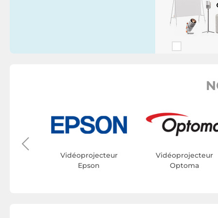
N
ecteur
E.
Vidéoprojecteur
Vidéoprojecteur
Epson
Optoma