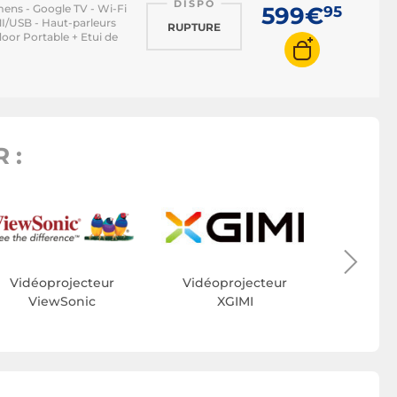
DISPO
ens - Google TV - Wi-Fi
599€
95
MI/USB - Haut-parleurs
RUPTURE
or Portable + Etui de
 :
Vidéo
H
Vidéoprojecteur
Vidéoprojecteur
ViewSonic
XGIMI