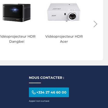
Vidéopr
Vi
Vidéoprojecteur HDR
Vidéoprojecteur HDR
Dangbei
Acer
NOUS CONTACTER :
+334 27 46 60 00
Appel non surtaxé