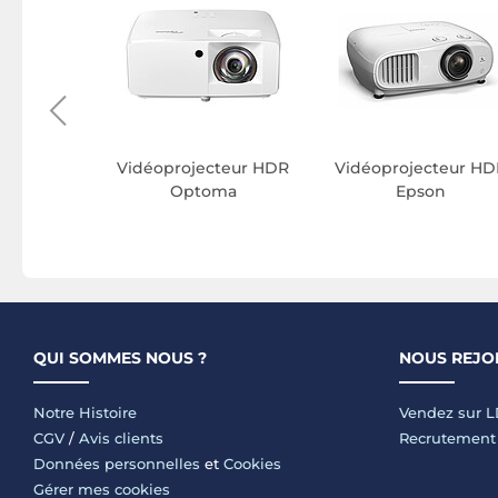
ecteur
 XGIMI
Vidéoprojecteur HDR
Vidéoprojecteur HD
Optoma
Epson
QUI SOMMES NOUS ?
NOUS REJO
Notre Histoire
Vendez sur 
CGV
/
Avis clients
Recrutement
Données personnelles
et
Cookies
Gérer mes cookies