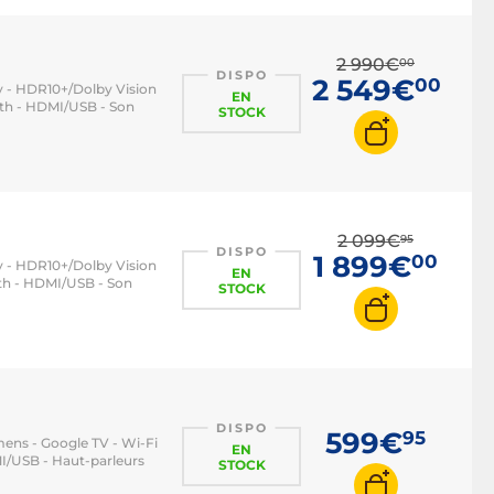
2 990€
00
DISPO
2 549€
00
y - HDR10+/Dolby Vision
EN
oth - HDMI/USB - Son
STOCK
2 099€
95
DISPO
1 899€
00
y - HDR10+/Dolby Vision
EN
oth - HDMI/USB - Son
STOCK
DISPO
599€
95
ens - Google TV - Wi-Fi
EN
MI/USB - Haut-parleurs
STOCK