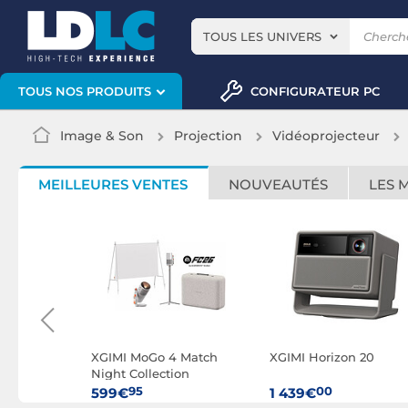
TOUS LES UNIVERS
CONFIGURATEUR PC
TOUS NOS PRODUITS
Image & Son
Projection
Vidéoprojecteur
MEILLEURES VENTES
NOUVEAUTÉS
LES 
ip Plus
XGIMI MoGo 4 Match
XGIMI Horizon 20
Night Collection
95
00
599€
1 439€