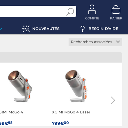
COMPTE
PANIER
NOUVEAUTÉS
BESOIN D'AIDE
Recherches associées
Vidéoprojecteur 4K
Vidéoprojecteur 3D
Vidéoprojecteur HDR
Vidéoprojecteur gamer
Vidéoprojecteur de
bureau
Vidéoprojecteur home
cinema
GIMI MoGo 4
XGIMI MoGo 4 Laser
XGIMI MoG
Vidéoprojecteur portable
PowerBas
Vidéoprojecteur focale
95
00
95
99€
799€
679€
courte