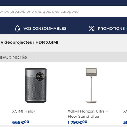
VOS CONSOMMABLES
PROMOTIONS
Vidéoprojecteur HDR XGIMI
MIEUX NOTÉS
XGIMI Halo+
XGIMI Horizon Ultra +
X
Floor Stand Ultra
00
00
669€
1 790€
5