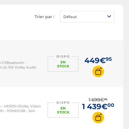
Vidéoprojecteur focale
ultra-courte
Trier par :
Défaut
Vidéoprojecteur Lens
Shift
Vidéoprojecteur LCD
Vidéoprojecteur DLP
Vidéoprojecteur laser
DISPO
449€
95
Vidéoprojecteur LED
EN
-Fi/Bluetooth -
STOCK
on 2x 3W Dolby Audio
Vidéoprojecteur 4/3
Vidéoprojecteur 16/9
Vidéoprojecteur 16/10
1 699€
95
DISPO
1 439€
00
y - HDR10+/Dolby Vision
EN
oth - HDMI/USB - Son
STOCK