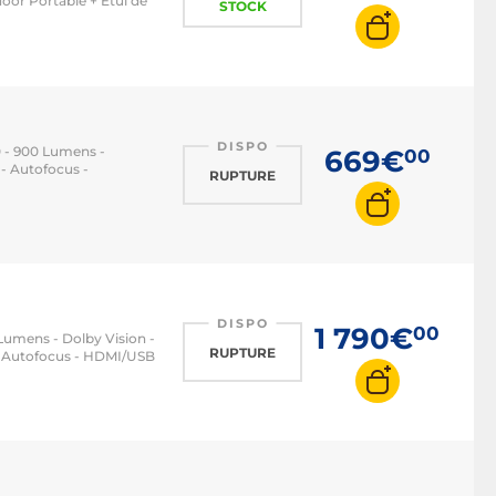
or Portable + Etui de
STOCK
DISPO
 - 900 Lumens -
669€
00
- Autofocus -
RUPTURE
DISPO
1 790€
00
Lumens - Dolby Vision -
RUPTURE
- Autofocus - HDMI/USB