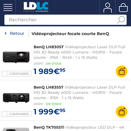
Retour
Vidéoprojecteur focale courte BenQ
BenQ LH830ST
Vidéoprojecteur Laser DLP Full
HD 3D Ready 4000 Lumens - HDR10 - Focale
courte - IP6X - RJ45 - 1 x 15 Watts
DISPO
:
EN
STOCK
1 989€
95
COMPARER
BenQ LH835ST
Vidéoprojecteur Laser DLP Full
HD 3D Ready 4000 Lumens - HDR10 - Focale
courte - IP5X - 1 x 15 Watts
DISPO
:
EN
STOCK
1 999€
95
COMPARER
BenQ TK705STi
Vidéoprojecteur LED DLP - 4K