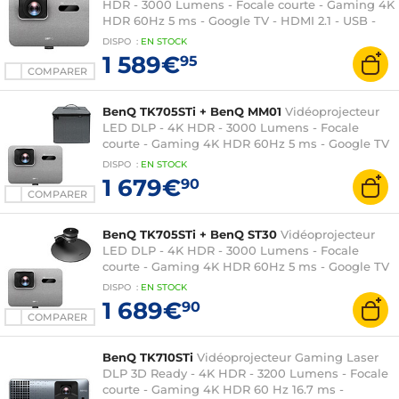
HDR - 3000 Lumens - Focale courte - Gaming 4K
HDR 60Hz 5 ms - Google TV - HDMI 2.1 - USB -
Hauts-parleurs 2 x 8 Watts
DISPO
:
EN
STOCK
1 589€
95
COMPARER
BenQ TK705STi + BenQ MM01
Vidéoprojecteur
LED DLP - 4K HDR - 3000 Lumens - Focale
courte - Gaming 4K HDR 60Hz 5 ms - Google TV
- HDMI 2.1 - USB - Hauts-parleurs 2 x 8 Watts +
DISPO
:
EN
STOCK
Sacoche de transport
1 679€
90
COMPARER
BenQ TK705STi + BenQ ST30
Vidéoprojecteur
LED DLP - 4K HDR - 3000 Lumens - Focale
courte - Gaming 4K HDR 60Hz 5 ms - Google TV
- HDMI 2.1 - USB - Hauts-parleurs 2 x 8 Watts +
DISPO
:
EN
STOCK
Support
1 689€
90
COMPARER
BenQ TK710STi
Vidéoprojecteur Gaming Laser
DLP 3D Ready - 4K HDR - 3200 Lumens - Focale
courte - Gaming 4K HDR 60 Hz 16.7 ms -