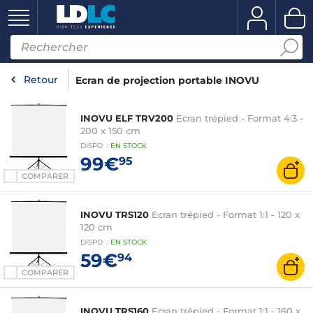
Retour
Ecran de projection portable INOVU
INOVU ELF TRV200
Ecran trépied - Format 4:3 -
200 x 150 cm
DISPO
:
EN
STOCK
99€
95
COMPARER
INOVU TRS120
Ecran trépied - Format 1:1 - 120 x
120 cm
DISPO
:
EN
STOCK
59€
94
COMPARER
INOVU TRS160
Ecran trépied - Format 1:1 - 160 x