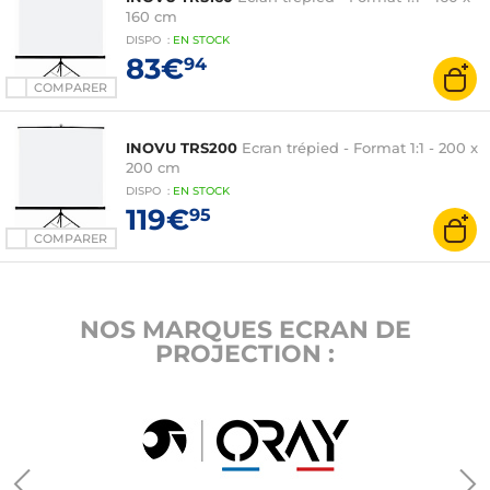
160 cm
DISPO
:
EN
STOCK
83€
94
COMPARER
INOVU TRS200
Ecran trépied - Format 1:1 - 200 x
200 cm
DISPO
:
EN
STOCK
119€
95
COMPARER
NOS MARQUES ECRAN DE
PROJECTION :