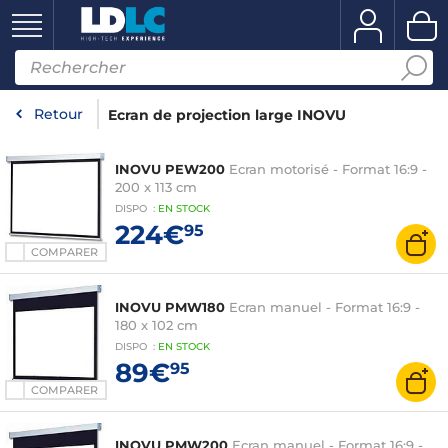
Retour
Ecran de projection large INOVU
INOVU PEW200
Ecran motorisé - Format 16:9 -
200 x 113 cm
DISPO
:
EN
STOCK
224€
95
COMPARER
INOVU PMW180
Ecran manuel - Format 16:9 -
180 x 102 cm
DISPO
:
EN
STOCK
89€
95
COMPARER
INOVU PMW200
Ecran manuel - Format 16:9 -