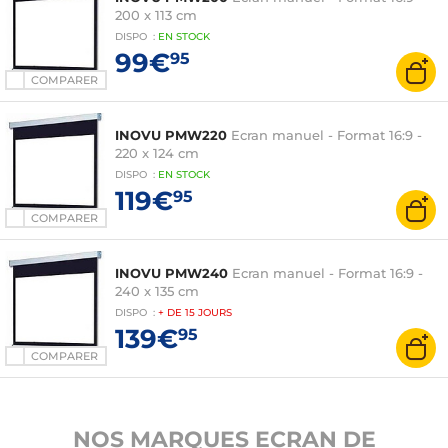
200 x 113 cm
DISPO
:
EN
STOCK
99€
95
COMPARER
INOVU PMW220
Ecran manuel - Format 16:9 -
220 x 124 cm
DISPO
:
EN
STOCK
119€
95
COMPARER
INOVU PMW240
Ecran manuel - Format 16:9 -
240 x 135 cm
DISPO
:
+ DE
15 JOURS
139€
95
COMPARER
NOS MARQUES ECRAN DE