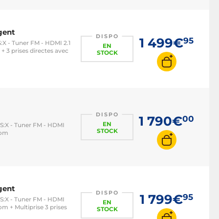
gent
DISPO
1 499€
95
X - Tuner FM - HDMI 2.1
EN
+ 3 prises directes avec
STOCK
DISPO
1 790€
00
EN
S:X - Tuner FM - HDMI
STOCK
oom
gent
DISPO
1 799€
95
S:X - Tuner FM - HDMI
EN
om + Multiprise 3 prises
STOCK