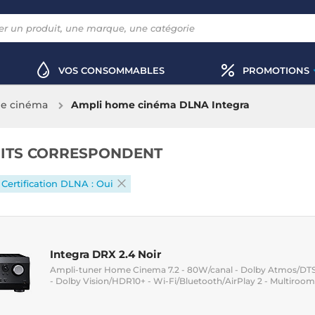
VOS CONSOMMABLES
PROMOTIONS
e cinéma
Ampli home cinéma DLNA Integra
ITS CORRESPONDENT
Certification DLNA : Oui
Integra DRX 2.4 Noir
Ampli-tuner Home Cinema 7.2 - 80W/canal - Dolby Atmos/DTS:
- Dolby Vision/HDR10+ - Wi-Fi/Bluetooth/AirPlay 2 - Multiroom