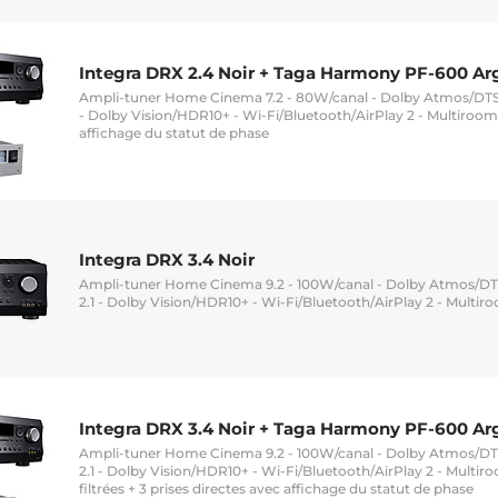
Integra DRX 2.4 Noir + Taga Harmony PF-600 Ar
Ampli-tuner Home Cinema 7.2 - 80W/canal - Dolby Atmos/DTS:
- Dolby Vision/HDR10+ - Wi-Fi/Bluetooth/AirPlay 2 - Multiroom 
affichage du statut de phase
Integra DRX 3.4 Noir
Ampli-tuner Home Cinema 9.2 - 100W/canal - Dolby Atmos/DT
2.1 - Dolby Vision/HDR10+ - Wi-Fi/Bluetooth/AirPlay 2 - Multir
Integra DRX 3.4 Noir + Taga Harmony PF-600 Ar
Ampli-tuner Home Cinema 9.2 - 100W/canal - Dolby Atmos/DT
2.1 - Dolby Vision/HDR10+ - Wi-Fi/Bluetooth/AirPlay 2 - Multiro
filtrées + 3 prises directes avec affichage du statut de phase