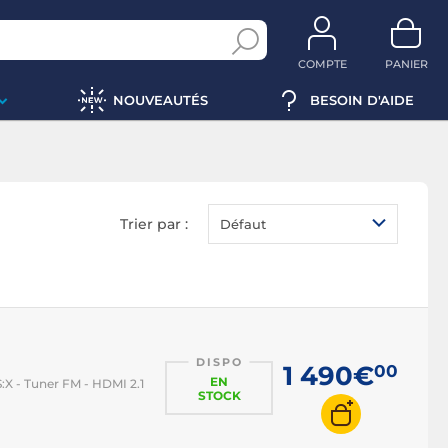
COMPTE
PANIER
NOUVEAUTÉS
BESOIN D'AIDE
Trier par :
Défaut
DISPO
1 490€
00
EN
X - Tuner FM - HDMI 2.1
STOCK