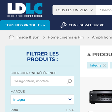
TOUS LES UNIVERS
CONFIGURATEUR PC
TOUS NOS PRODUITS
Image & Son
Home cinéma & Hifi
Ampli hom
FILTRER
LES
4 PRODU
PRODUITS
:
Integra
CHERCHER UNE RÉFÉRENCE
MARQUE
Integra
PRIX
En €