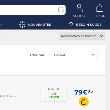
COMPTE
PANIER
NOUVEAUTÉS
BESOIN D'AIDE
Recherches associées
o
Perche GoPro
Fixation GoPro
Trier par :
Défaut
Trépied GoPro
Batterie GoPro
Etui GoPro
Protection GoPro
DISPO
Lampe GoPro
79€
95
EN
ERO13 Black
STOCK