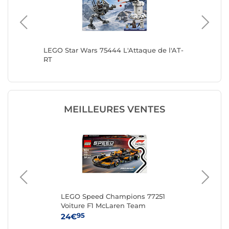
LEGO Star Wars 75444 L'Attaque de l'AT-
LEGO St
RT
MEILLEURES VENTES
LEGO Speed Champions 77251
LE
Voiture F1 McLaren Team
MCL38
95
24€
54