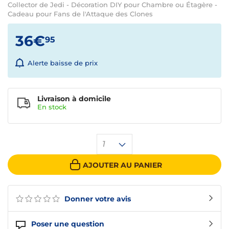
Collector de Jedi - Décoration DIY pour Chambre ou Étagère -
Cadeau pour Fans de l'Attaque des Clones
36€
95
Alerte baisse de prix
Livraison à domicile
En
stock
1
AJOUTER AU PANIER
Donner votre avis
Poser une question