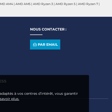
MD AM4
|
AMD AM5
|
AMD Ryzen 3
|
AMD Ryzen 5
|
AMD Ryzen 7
|
NOUS CONTACTER :
PAR EMAIL
ESS
adaptés à vos centres d’intérêt, vous garantir
savoir plus.