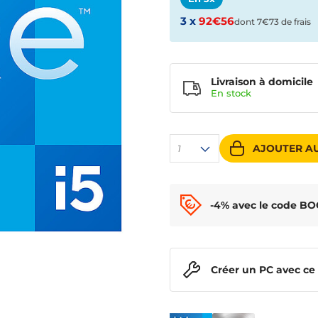
3 x
92€56
dont 7€73 de frais
Livraison à domicile
En
stock
AJOUTER AU
1
-4% avec le code B
Créer un PC avec ce