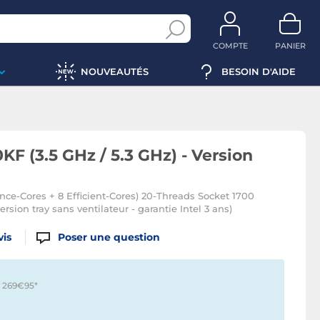
COMPTE
PANIER
NOUVEAUTÉS
BESOIN D'AIDE
0KF (3.5 GHz / 5.3 GHz) - Version
nce-Cores + 8 Efficient-Cores) 20-Threads Socket 1700
sion tray sans ventilateur - garantie Intel 3 ans)
vis
Poser une question
 : 269€95
*