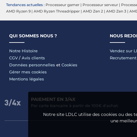
Tendances actuelles :
Processeur gamer
|
Processeur serveur
|
Process
AMD Ryzen 9
|
AMD Ryzen Threadripper
|
AMD Zen 2
|
AMD Zen 3
|
AMD
QUI SOMMES NOUS ?
NOUS REJO
Notre Histoire
Vendez sur 
CGV
/
Avis clients
Recrutement
Données personnelles
et
Cookies
Gérer mes cookies
Mentions légales
PAIEMENT EN 3/4X
Par carte bancaire à partir de 100€ d'achat.
Notre site LDLC utilise des cookies ou des t
une meilleure