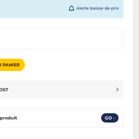
Alerte baisse de prix
 PANIER
OOST
 produit
GO
›