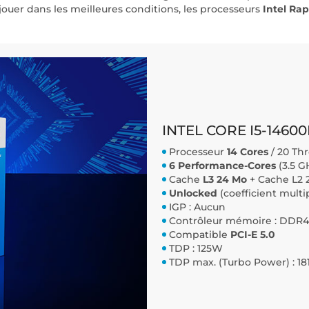
uer dans les meilleures conditions, les processeurs
Intel Ra
INTEL CORE I5-14600
Processeur
14 Cores
/ 20 Th
6 Performance-Cores
(3.5 GH
Cache
L3 24 Mo
+ Cache L2 
Unlocked
(coefficient mult
IGP : Aucun
Contrôleur mémoire : DDR4
Compatible
PCI-E 5.0
TDP : 125W
TDP max. (Turbo Power) : 1