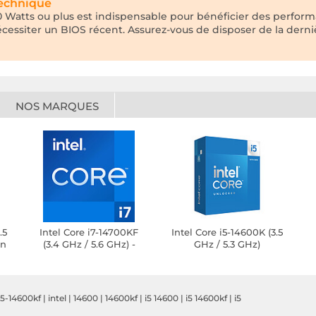
technique
 Watts ou plus est indispensable pour bénéficier des perform
écessiter un BIOS récent. Assurez-vous de disposer de la dern
NOS MARQUES
.5
Intel Core i7-14700KF
Intel Core i5-14600K (3.5
on
(3.4 GHz / 5.6 GHz) -
GHz / 5.3 GHz)
Version tray
 i5-14600kf
|
intel
|
14600
|
14600kf
|
i5 14600
|
i5 14600kf
|
i5