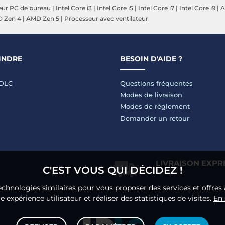
eur PC de bureau
|
Intel Core i3
|
Intel Core i5
|
Intel Core i7
|
Intel Core i9
|
A
 Zen 4
|
AMD Zen 5
|
Processeur avec ventilateur
INDRE
BESOIN D'AIDE ?
LDLC
Questions fréquentes
Modes de livraison
Modes de règlement
Demander un retour
LIVRAISON EXPR
C'EST VOUS QUI DÉCIDEZ !
echnologies similaires pour vous proposer des services et offres 
 expérience utilisateur et réaliser des statistiques de visites.
En 