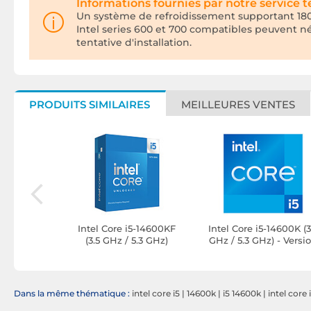
Informations fournies par notre service 
Un système de refroidissement supportant 180
Intel series 600 et 700 compatibles peuvent n
tentative d'installation.
PRODUITS SIMILAIRES
MEILLEURES VENTES
i5-14400F
Intel Core i5-14600KF
Intel Core i5-14600K (3
.7 GHz)
(3.5 GHz / 5.3 GHz)
GHz / 5.3 GHz) - Versi
tray
Dans la même thématique :
intel core i5
|
14600k
|
i5 14600k
|
intel core