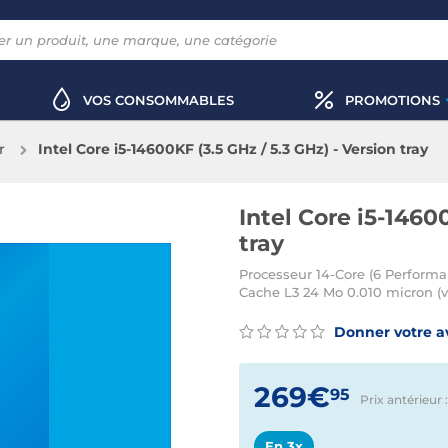
VOS CONSOMMABLES
PROMOTIONS
r
Intel Core i5-14600KF (3.5 GHz / 5.3 GHz) - Version tray
Intel Core i5-1460
tray
Processeur 14-Core (6 Performa
Cache L3 24 Mo 0.010 micron (ver
Donner votre a
269€
95
Prix antérieur
En 3x