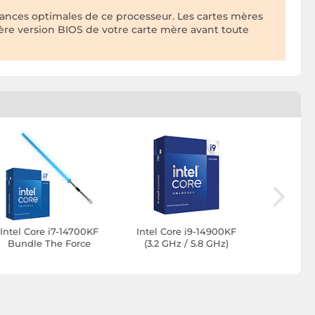
ances optimales de ce processeur. Les cartes mères
ière version BIOS de votre carte mère avant toute
Intel Core i7-14700KF
Intel Core i9-14900KF
Intel Co
Bundle The Force
(3.2 GHz / 5.8 GHz)
(3.4 GH