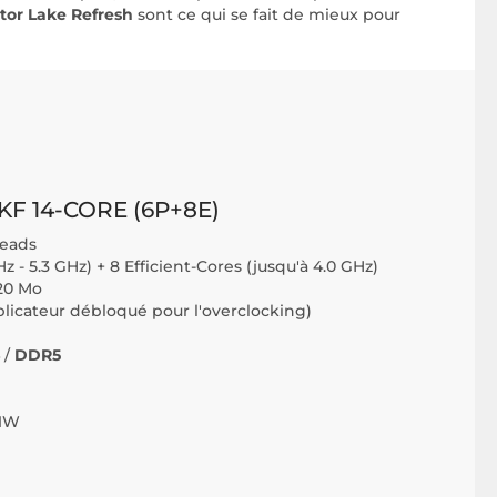
ptor Lake Refresh
sont ce qui se fait de mieux pour
KF 14-CORE (6P+8E)
reads
z - 5.3 GHz) + 8 Efficient-Cores (jusqu'à 4.0 GHz)
20 Mo
iplicateur débloqué pour l'overclocking)
 /
DDR5
81W