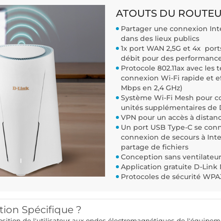
ATOUTS DU ROUTEUR
Partager une connexion Inte
dans des lieux publics
1x port WAN 2,5G et 4x ports
débit pour des performance
Protocole 802.11ax avec le
connexion Wi-Fi rapide et e
Mbps en 2,4 GHz)
Système Wi-Fi Mesh pour co
unités supplémentaires de
VPN pour un accès à distance
Un port USB Type-C se conn
connexion de secours à Inte
partage de fichiers
Conception sans ventilateu
Application gratuite D-Link 
Protocoles de sécurité WP
tion Spécifique ?
xposition de l'utilisateur aux ondes électromagnétiques de l'équi