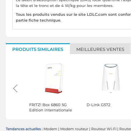
la tête et le tronc et de 4 W/kg pour les membres.
Tous les produits vendus sur le site LDLC.com sont confo
partie fiche technique.
PRODUITS SIMILAIRES
MEILLEURES VENTES
i Dream
FRITZ! Box 6860 5G
D-Link G572
Edition internationale
Tendances actuelles :
Modem
|
Modem routeur
|
Routeur Wi-Fi
|
Route