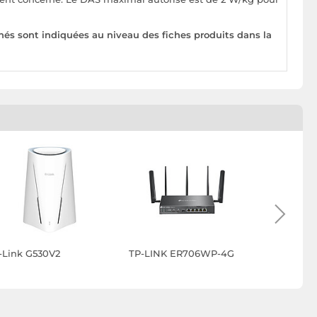
nés sont indiquées au niveau des fiches produits dans la
-Link G530V2
TP-LINK ER706WP-4G
Ubiquiti 
Routeur 7