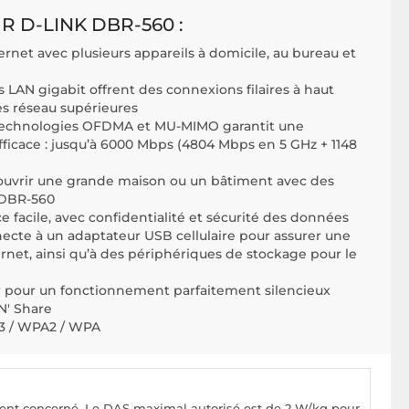
 D-LINK DBR-560 :
rnet avec plusieurs appareils à domicile, au bureau et
 LAN gigabit offrent des connexions filaires à haut
s réseau supérieures
s technologies OFDMA et MU-MIMO garantit une
fficace : jusqu’à 6000 Mbps (4804 Mbps en 5 GHz + 1148
uvrir une grande maison ou un bâtiment avec des
 DBR-560
 facile, avec confidentialité et sécurité des données
ecte à un adaptateur USB cellulaire pour assurer une
rnet, ainsi qu’à des périphériques de stockage pour le
r pour un fonctionnement parfaitement silencieux
N' Share
A3 / WPA2 / WPA
pement concerné. Le DAS maximal autorisé est de 2 W/kg pour