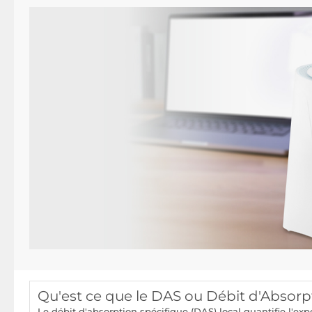
Qu'est ce que le DAS ou Débit d'Absorp
Le débit d'absorption spécifique (DAS) local quantifie l'e