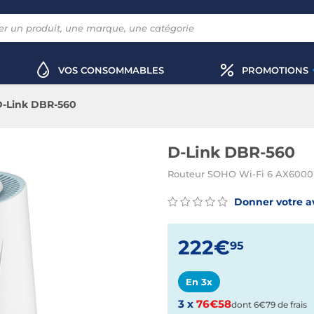
VOS CONSOMMABLES
PROMOTIONS
D-Link DBR-560
D-Link DBR-560
Routeur SOHO Wi-Fi 6 AX6000 
Donner votre a
222€
95
En 3x
3 x
76€58
dont 6€79 de frais