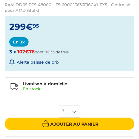
RAM DDR5 PC5-48000 - F5-6000J3636F16GX1-FX5 - Optimisé
pour AMD (Bulk)
299€
95
En 3x
3 x
102€76
dont 8€33 de frais
Alerte baisse de prix
Livraison à domicile
En
stock
1
AJOUTER AU PANIER