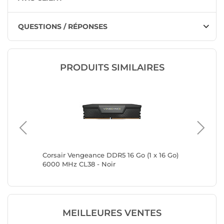
QUESTIONS / RÉPONSES
PRODUITS SIMILAIRES
L36
Corsair Vengeance DDR5 16 Go (1 x 16 Go)
G.Skill 
6000 MHz CL38 - Noir
DDR5 60
MEILLEURES VENTES