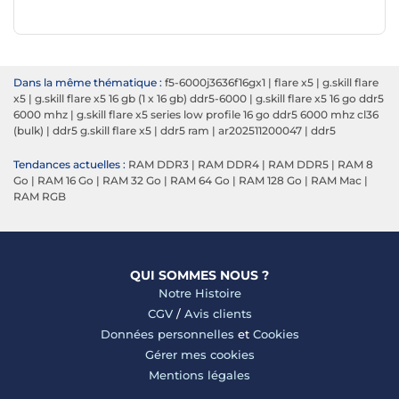
Dans la même thématique :
f5-6000j3636f16gx1
|
flare x5
|
g.skill flare
x5
|
g.skill flare x5 16 gb (1 x 16 gb) ddr5-6000
|
g.skill flare x5 16 go ddr5
6000 mhz
|
g.skill flare x5 series low profile 16 go ddr5 6000 mhz cl36
(bulk)
|
ddr5 g.skill flare x5
|
ddr5 ram
|
ar202511200047
|
ddr5
Tendances actuelles :
RAM DDR3
|
RAM DDR4
|
RAM DDR5
|
RAM 8
Go
|
RAM 16 Go
|
RAM 32 Go
|
RAM 64 Go
|
RAM 128 Go
|
RAM Mac
|
RAM RGB
QUI SOMMES NOUS ?
Notre Histoire
CGV
/
Avis clients
Données personnelles
et
Cookies
Gérer mes cookies
Mentions légales