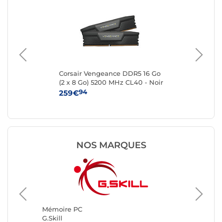
2x
Corsair Vengeance DDR5 16 Go
Kin
(2 x 8 Go) 5200 MHz CL40 - Noir
8 
94
259€
29
NOS MARQUES
Mémoir
Kingsto
Mémoire PC
G.Skill