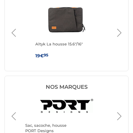
4"
Altyk La housse 15.6"/16"
IN
(Bl
95
19€
19
NOS MARQUES
Sac, sa
Targus
Sac, sacoche, housse
PORT Designs