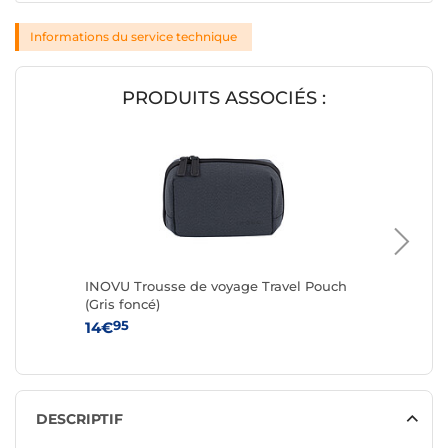
Informations du service technique
PRODUITS ASSOCIÉS :
INOVU Trousse de voyage Travel Pouch
INOVU T
(Gris foncé)
(Vinyl)
95
95
14€
14€
DESCRIPTIF