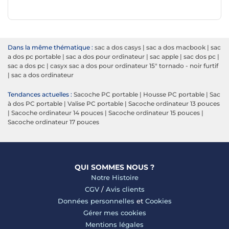
Dans la même thématique :
sac a dos casys
|
sac a dos macbook
|
sac
a dos pc portable
|
sac a dos pour ordinateur
|
sac apple
|
sac dos pc
|
sac a dos pc
|
casyx sac a dos pour ordinateur 15" tornado - noir furtif
|
sac a dos ordinateur
Tendances actuelles :
Sacoche PC portable
|
Housse PC portable
|
Sac
à dos PC portable
|
Valise PC portable
|
Sacoche ordinateur 13 pouces
|
Sacoche ordinateur 14 pouces
|
Sacoche ordinateur 15 pouces
|
Sacoche ordinateur 17 pouces
QUI SOMMES NOUS ?
Notre Histoire
CGV
/
Avis clients
Données personnelles
et
Cookies
Gérer mes cookies
Mentions légales