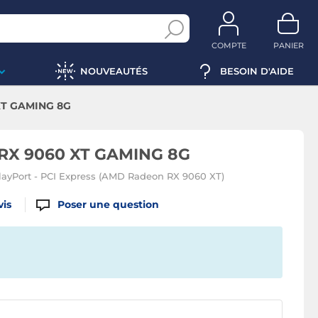
COMPTE
PANIER
NOUVEAUTÉS
BESOIN D'AIDE
XT GAMING 8G
 RX 9060 XT GAMING 8G
ayPort - PCI Express (AMD Radeon RX 9060 XT)
vis
Poser une question