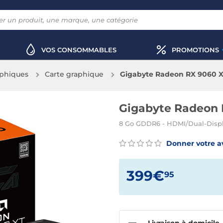
VOS CONSOMMABLES
PROMOTIONS
aphiques
Carte graphique
Gigabyte Radeon RX 9060 
Gigabyte Radeon
8 Go GDDR6 - HDMI/Dual-Displ
Donner votre a
399€
95