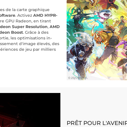
s de la carte graphique
oftware
. Activez
AMD HYPR-
otre GPU Radeon, en tirant
eon Super Resolution
,
AMD
deon Boost
. Grâce à des
ortie, les optimisations in-
issement d'image élevés, des
ériences de jeu par milliers
PRÊT POUR L'AVENI